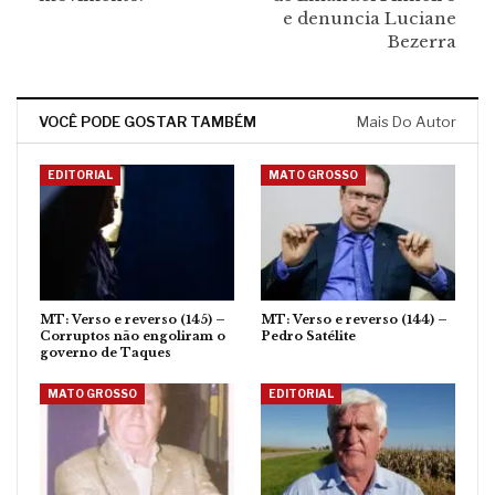
e denuncia Luciane
Bezerra
VOCÊ PODE GOSTAR TAMBÉM
Mais Do Autor
EDITORIAL
MATO GROSSO
MT: Verso e reverso (145) –
MT: Verso e reverso (144) –
Corruptos não engoliram o
Pedro Satélite
governo de Taques
MATO GROSSO
EDITORIAL