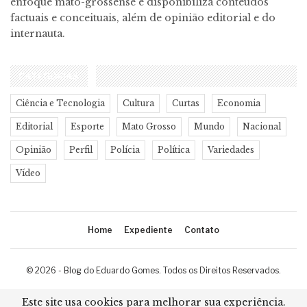
enfoque mato-grossense e disponibiliza conteúdos
factuais e conceituais, além de opinião editorial e do
internauta.
CATEGORIAS
Ciência e Tecnologia
Cultura
Curtas
Economia
Editorial
Esporte
Mato Grosso
Mundo
Nacional
Opinião
Perfil
Polícia
Política
Variedades
Vídeo
Home
Expediente
Contato
© 2026 - Blog do Eduardo Gomes. Todos os Direitos Reservados.
Desenvolvimento:
Ricard Cristian
Este site usa cookies para melhorar sua experiência.