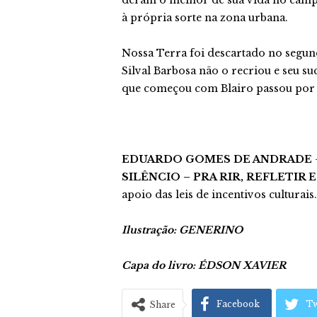
deram o melhor de sua vida no campo
à própria sorte na zona urbana.
Nossa Terra foi descartado no segu
Silval Barbosa não o recriou e seu s
que começou com Blairo passou por 
EDUARDO GOMES DE ANDRADE
SILÊNCIO – PRA RIR, REFLETIR 
apoio das leis de incentivos culturais.
Ilustração: GENERINO
Capa do livro: ÉDSON XAVIER
Facebook
Tw
Share