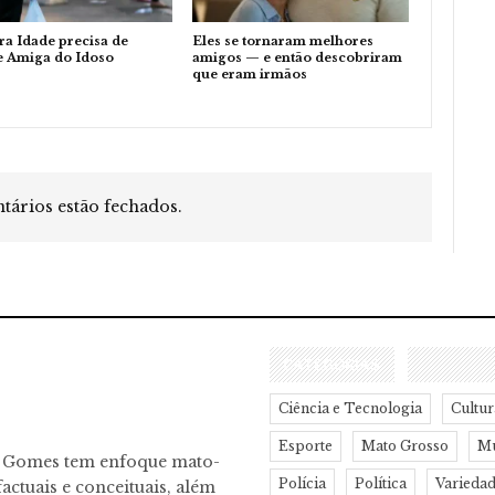
ra Idade precisa de
Eles se tornaram melhores
e Amiga do Idoso
amigos — e então descobriram
que eram irmãos
ários estão fechados.
CATEGORIAS
Ciência e Tecnologia
Cultur
Esporte
Mato Grosso
M
o Gomes tem enfoque mato-
Polícia
Política
Varieda
actuais e conceituais, além