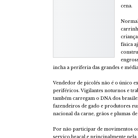
cena.
Normal
carrinh
criança
física 
constru
engross
incha a periferia das grandes e médi
Vendedor de picolés não é o único e
periféricos. Vigilantes noturnos e t
também carregam o DNA dos brasilei
fazendeiros de gado e produtores r
nacional da carne, grãos e plumas de
Por não participar de movimentos or
serviço braçal e principalmente pela