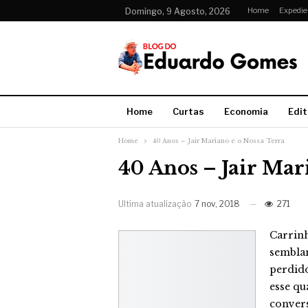
Home
Expedie
Domingo, 9 Agosto, 2026
Home
Curtas
Economia
Edit
Home
40 Anos – Jair Mariano e o Nossa Terra
40 Anos – Jair Mar
Ultima atualização
7 nov, 2018
271
Carrin
semblan
perdido
esse q
conver