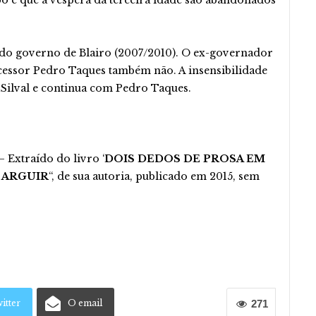
 e que à véspera da terceira idade são abandonados
ndo governo de Blairo (2007/2010). O ex-governador
ucessor Pedro Taques também não. A insensibilidade
Silval e continua com Pedro Taques.
– Extraído do livro ‘
DOIS DEDOS DE PROSA EM
E ARGUIR
“, de sua autoria, publicado em 2015, sem
itter
O email
271