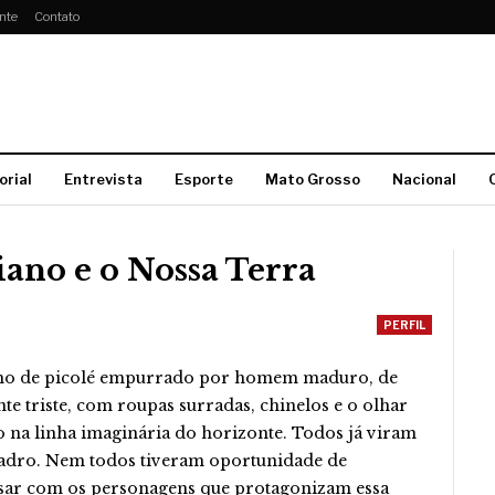
nte
Contato
orial
Entrevista
Esporte
Mato Grosso
Nacional
iano e o Nossa Terra
PERFIL
ho de picolé empurrado por homem maduro, de
te triste, com roupas surradas, chinelos e o olhar
 na linha imaginária do horizonte. Todos já viram
uadro. Nem todos tiveram oportunidade de
sar com os personagens que protagonizam essa