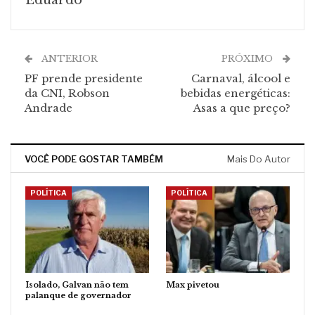
Eduardo
ANTERIOR
PRÓXIMO
PF prende presidente
Carnaval, álcool e
da CNI, Robson
bebidas energéticas:
Andrade
Asas a que preço?
VOCÊ PODE GOSTAR TAMBÉM
Mais Do Autor
POLÍTICA
POLÍTICA
Isolado, Galvan não tem
Max pivetou
palanque de governador