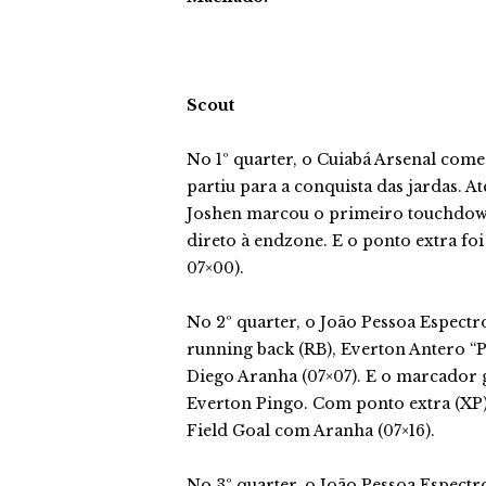
Scout
No 1º quarter, o Cuiabá Arsenal com
partiu para a conquista das jardas. A
Joshen marcou o primeiro touchdown 
direto à endzone. E o ponto extra foi
07×00).
No 2º quarter, o João Pessoa Espec
running back (RB), Everton Antero “P
Diego Aranha (07×07). E o marcador
Everton Pingo. Com ponto extra (XP) 
Field Goal com Aranha (07×16).
No 3º quarter, o João Pessoa Espect