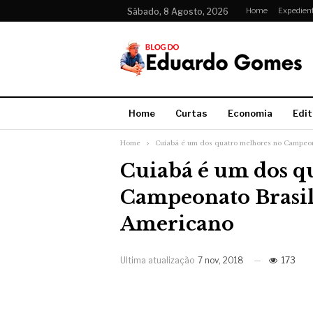
Home
Expedien
Sábado, 8 Agosto, 2026
Home
Curtas
Economia
Edit
Home
Cuiabá é um dos quatro melhores no Campeon
Cuiabá é um dos q
Campeonato Brasil
Americano
Ultima atualização
7 nov, 2018
173