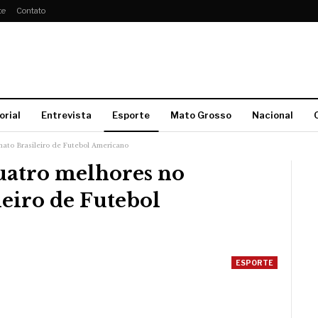
te
Contato
orial
Entrevista
Esporte
Mato Grosso
Nacional
ato Brasileiro de Futebol Americano
uatro melhores no
eiro de Futebol
ESPORTE