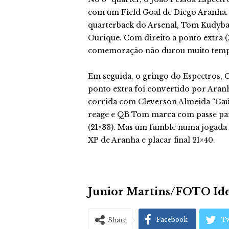
com um Field Goal de Diego Aranha. E 
quarterback do Arsenal, Tom Kudyb
Ourique. Com direito a ponto extra (
comemoração não durou muito tem
Em seguida, o gringo do Espectros, 
ponto extra foi convertido por Aran
corrida com Cleverson Almeida “Gaúc
reage e QB Tom marca com passe pa
(21×33). Mas um fumble numa jogada
XP de Aranha e placar final 21×40.
Junior Martins/FOTO I
Facebook
Tw
Share