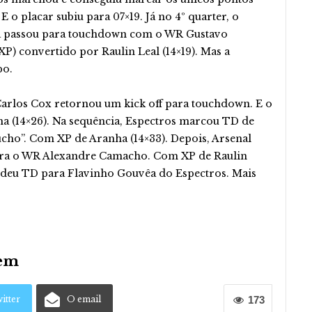
o placar subiu para 07×19. Já no 4º quarter, o
a passou para touchdown com o WR Gustavo
XP) convertido por Raulin Leal (14×19). Mas a
po.
Carlos Cox retornou um kick off para touchdown. E o
ha (14×26). Na sequência, Espectros marcou TD de
ho”. Com XP de Aranha (14×33). Depois, Arsenal
ra o WR Alexandre Camacho. Com XP de Raulin
 deu TD para Flavinho Gouvêa do Espectros. Mais
dem
itter
O email
173