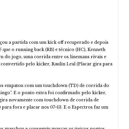
eçou a partida com um kick off recuperado e depois
té que o running back (RB) e técnico (HC), Kenneth
do jogo, uma corrida entre os linemans rivais e
 convertido pelo kicker, Raulin Leal (Placar gira para
tros empatou com um touchdown (TD) de corrida do
ingo”. E o ponto extra foi confirmado pelo kicker,
 gira novamente com touchdown de corrida de
para fora e placar nos 07×13. E o Espectros faz um
ros marchou e conseguiu marcar os únicos pontos