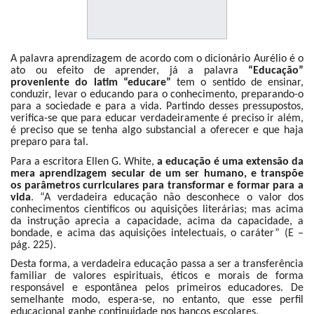
A palavra aprendizagem de acordo com o dicionário Aurélio é o
ato ou efeito de aprender, já a palavra
“Educação”
proveniente do latim “educare”
tem o sentido de ensinar,
conduzir, levar o educando para o conhecimento, preparando-o
para a sociedade e para a vida. Partindo desses pressupostos,
verifica-se que para educar verdadeiramente é preciso ir além,
é preciso que se tenha algo substancial a oferecer e que haja
preparo para tal.
Para a escritora Ellen G. White,
a educação é uma extensão da
mera aprendizagem secular de um ser humano, e transpõe
os parâmetros curriculares para transformar e formar para a
vida
. “A verdadeira educação não desconhece o valor dos
conhecimentos científicos ou aquisições literárias; mas acima
da instrução aprecia a capacidade, acima da capacidade, a
bondade, e acima das aquisições intelectuais, o caráter” (E –
pág. 225).
Desta forma, a verdadeira educação passa a ser a transferência
familiar de valores espirituais, éticos e morais de forma
responsável e espontânea pelos primeiros educadores. De
semelhante modo, espera-se, no entanto, que esse perfil
educacional ganhe continuidade nos bancos escolares.