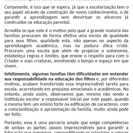
Certamente, é isso que se espera, já que a escolarização tem o
seu papel através da construção de novos conhecimentos, o de
garantir a aprendizagem sem desvirtuar os alicerces já
construídos na educação parental.
Acredita-se que este é o motivo pelo qual a grande maioria das
famílias procuram de forma efetiva uma escola de qualidade
para seus filhos, qualidade esta, não apenas no aspecto da
aprendizagem acadêmica, mas na postura ética cristã.
Procuram uma escola que além de propiciar a autonomia,
estabeleça regras e limites, que ensine o respeito para com o
Criador e suas criaturas, envolvendo o tempo e espaço em que
vivem.
Infelizmente, algumas famílias têm dificuldades em entender
sua responsabilidade na educação dos filhos
e, por diferentes
motivos, acabam transferindo essa imprescindível tarefa para
escola, acarretando em prejuízos emocionais e acadêmicos. No
entanto, ainda assim, observamos que, mesmo não sendo a
instituição escolar a responsável inicial por este papel, quando
a mesma tem um ensino forte na edificação de caracteres, com
a conscientização e aproximação da família, muito ainda pode
ser feito.
Portanto, essa é uma parceria ampla que exige competências
de ambas as partes, passos imprescindíveis para garantir a
Educação que queremos, compartilhando os princípios e valores