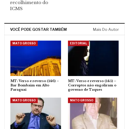
recolhimento do
ICMS
VOCÊ PODE GOSTAR TAMBÉM
Mais Do Autor
MATO GROSSO
EDITORIAL
MT: Verso e reverso (146) –
MT: Verso e reverso (145) –
Bar Bombaim em Alto
Corruptos não engoliram o
Paraguai
governo de Taques
MATO GROSSO
MATO GROSSO