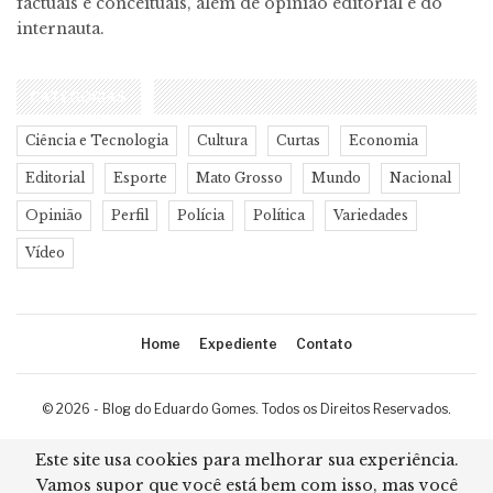
factuais e conceituais, além de opinião editorial e do
internauta.
CATEGORIAS
Ciência e Tecnologia
Cultura
Curtas
Economia
Editorial
Esporte
Mato Grosso
Mundo
Nacional
Opinião
Perfil
Polícia
Política
Variedades
Vídeo
Home
Expediente
Contato
© 2026 - Blog do Eduardo Gomes. Todos os Direitos Reservados.
Desenvolvimento:
Ricard Cristian
Este site usa cookies para melhorar sua experiência.
Vamos supor que você está bem com isso, mas você