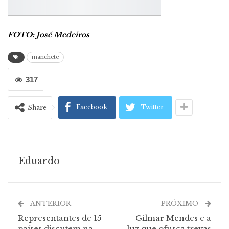
FOTO: José Medeiros
manchete
317
Facebook
Twitter
Share
Eduardo
ANTERIOR
PRÓXIMO
Representantes de 15
Gilmar Mendes e a
países discutem na
luz que ofusca trevas