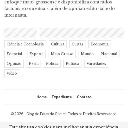
enfoque mato-grossense e disponibiliza conteúdos
factuais e conceituais, além de opinião editorial e do
internauta.
CATEGORIAS
Ciência e Tecnologia
Cultura
Curtas
Economia
Editorial
Esporte
Mato Grosso
Mundo
Nacional
Opinião
Perfil
Polícia
Política
Variedades
Vídeo
Home
Expediente
Contato
© 2026 - Blog do Eduardo Gomes. Todos os Direitos Reservados.
Desenvolvimento:
Ricard Cristian
Este site usa cookies para melhorar sua experiência.