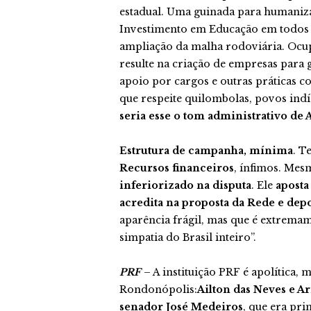
estadual. Uma guinada para humaniza
Investimento em Educação em todos o
ampliação da malha rodoviária. Ocup
resulte na criação de empresas para
apoio por cargos e outras práticas co
que respeite quilombolas, povos indí
seria esse o tom administrativo de 
Estrutura de campanha, mínima
. T
Recursos financeiros
, ínfimos. Mes
inferiorizado na disputa
. Ele
aposta
acredita na proposta da Rede e dep
aparência frágil, mas que é extremam
simpatia do Brasil inteiro”.
PRF
– A instituição PRF é apolítica, 
Rondonópolis:
Ailton das Neves e Ar
senador José Medeiros
, que era pr