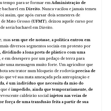
ou tempo para se formar em
Administração de
e bacharel em
Direito
. Nunca vacilou e jamais temeu
oi assim, que após cursar dois semestres de
 de Mato Grosso (
UFMT
), deixou aquele curso por
de seria bacharel em Direito.
te, mas
sem que ele notasse, a política entrou em
 mais diversos segmentos sociais em protesto por
 dividindo a lona preta de plástico com uma
, e em desespero por um pedaço de terra para
smite uma mensagem muito forte. Um agricultor que
e bota seu trator num bloqueio de rodovia
precisa de
io que vê sua mata ameaçada pela antropização e
ada, é um indivíduo que necessita da mão do
 que é
impedido, ainda que temporariamente, de
fervescente caldeirão social
injetou nas veias de
r força de uma transfusão feita a partir de sua