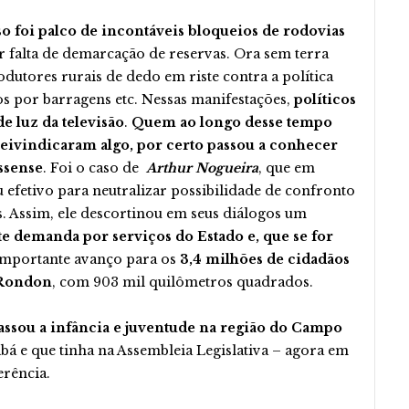
o foi palco de incontáveis bloqueios de rodovias
r falta de demarcação de reservas. Ora sem terra
dutores rurais de dedo em riste contra a política
idos por barragens etc. Nessas manifestações,
políticos
e luz da televisão
.
Quem ao longo desse tempo
ivindicaram algo, por certo passou a conhecer
ssense
. Foi o caso de
Arthur Nogueira
, que em
eu efetivo para neutralizar possibilidade de confronto
os. Assim, ele descortinou em seus diálogos um
demanda por serviços do Estado e, que se for
 importante avanço para os
3,4 milhões de cidadãos
 Rondon
, com 903 mil quilômetros quadrados.
assou a infância e juventude na região do Campo
abá e que tinha na Assembleia Legislativa – agora em
erência.