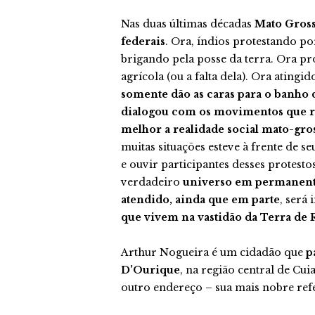
Nas duas últimas décadas
Mato Gross
federais
. Ora, índios protestando po
brigando pela posse da terra. Ora pro
agrícola (ou a falta dela). Ora ating
somente dão as caras para o banho d
dialogou com os movimentos que re
melhor a realidade social mato-gro
muitas situações esteve à frente de s
e ouvir participantes desses protest
verdadeiro
universo em permanente 
atendido, ainda que em parte
, será
que vivem na vastidão da Terra de
Arthur Nogueira é um cidadão que
p
D’Ourique
, na região central de Cui
outro endereço – sua mais nobre ref