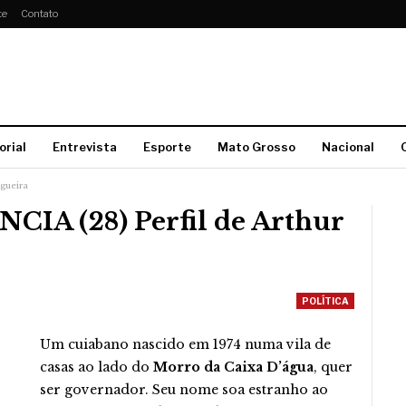
te
Contato
orial
Entrevista
Esporte
Mato Grosso
Nacional
ogueira
IA (28) Perfil de Arthur
POLÍTICA
Um cuiabano nascido em 1974 numa vila de
casas ao lado do
Morro da Caixa D’água
, quer
ser governador. Seu nome soa estranho ao