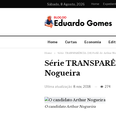
Home
Expedien
Sábado, 8 Agosto, 2026
Home
Curtas
Economia
Edit
Home
Série TRANSPARÊNCIA (28) Perfil de Arthur N
Série TRANSPARÊNC
Nogueira
Ultima atualização
8 nov, 2018
274
O candidato Arthur Nogueira