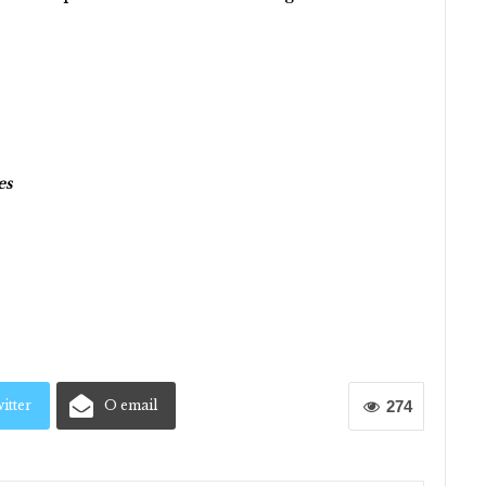
es
itter
O email
274