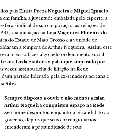
 dos pais
Elnita Preza Nogueira e Miguel Ignácio
ia em família, a juventude embalada pelo esporte, a
esfera sindical de sua corporação, as relações de
PRF, sua iniciação na
Loja Maçônica Phoenix do
nica do Estado de Mato Grosso e a vontade de
moldaram a têmpera de Arthur Nogueira. Assim, esse
ue era preciso fazer algo pelo ordenamento social
 tirar a farda e subir ao palanque amparado por
s vezes: assinou ficha de filiação na
Rede
 é um partido liderado pela ex-senadora acreana e
a Silva
.
Sempre disposto a ouvir e não menos a falar,
Arthur Nogueira conquistou espaço na Rede
.
Seu nome despontou enquanto pré-candidato ao
governo, depois que seus correligionários
entenderam a profundidade de seus