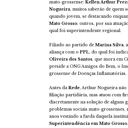
mato-grossense:
Kellen Arthur Prez
Nogueira
, muitos saberão de quem s
quando jovem, se destacando enquan
Mato Grosso
; outros, por sua atuaçã
qual foi superintendente regional.
Filiado ao partido de
Marina Silva
, 
aliança com o
PPL
, do qual foi ind
Oliveira dos Santos
, que mora em Cu
preside a ONG Amigos do Bem, o Inst
grossense de Doenças Inflamatórias.
Antes da
Rede
, Arthur Nogueira não 
filiação partidária, mas atuou com fi
discretamente na solução de alguns 
problemas sociais mato-grossenses, n
anos vestindo a farda daquela institu
Superintendência em Mato Grosso