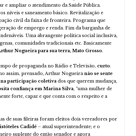
r e ampliar o atendimento da Saúde Pública.
s níveis e saneamento básico. Revitalização e
ação civil da faixa de fronteira. Programa que
 geração de emprego e renda. Fim da barganha de
ndenáveis. Uma abrangente política social inclusiva,
genas, comunidades tradicionais etc. Basicamente
Arthur Nogueira para sua terra, Mato Grosso
.
empo de propaganda no Rádio e Televisão,
curto
.
mo assim, prensado, Arthur Nogueira
não se sente
 na participação coletiva
dos que querem mudança,
osita confiança em Marina Silva
, “uma mulher de
ente forte, capaz e que conta com o respeito e a
mas de suas fileiras foram eleitos dois vereadores por
istóteles Cadidé
– atual superintendente; e o
imeiro suplente do então senador e agora