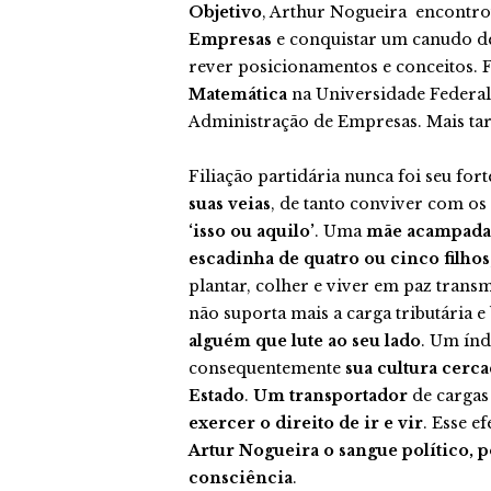
Objetivo
, Arthur Nogueira encontr
Empresas
e conquistar um canudo d
rever posicionamentos e conceitos. F
Matemática
na Universidade Federal
Administração de Empresas. Mais tar
Filiação partidária nunca foi seu for
suas veias
, de tanto conviver com os
‘isso ou aquilo’
. Uma
mãe acampada,
escadinha de quatro ou cinco filhos
plantar, colher e viver em paz tran
não suporta mais a carga tributária 
alguém que lute ao seu lado
. Um índ
consequentemente
sua cultura cerc
Estado
.
Um transportador
de cargas
exercer o direito de ir e vir
. Esse e
Artur Nogueira o sangue político, po
consciência
.