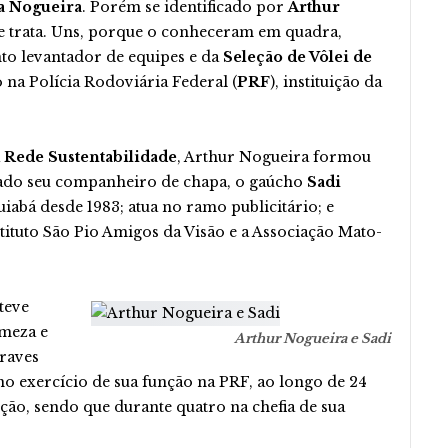
a Nogueira
. Porém se identificado por
Arthur
e trata. Uns, porque o conheceram em quadra,
to levantador de equipes e da
Seleção de Vôlei de
o na Polícia Rodoviária Federal (
PRF
), instituição da
a
Rede Sustentabilidade
, Arthur Nogueira formou
icado seu companheiro de chapa, o gaúcho
Sadi
iabá desde 1983; atua no ramo publicitário; e
ituto São Pio Amigos da Visão e a Associação Mato-
teve
rmeza e
Arthur Nogueira e Sadi
graves
o exercício de sua função na PRF, ao longo de 24
ição, sendo que durante quatro na chefia de sua
.