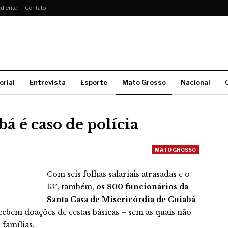
diente
Contato
orial
Entrevista
Esporte
Mato Grosso
Nacional
á é caso de polícia
MATO GROSSO
Com seis folhas salariais atrasadas e o
13º, também,
os 800 funcionários da
Santa Casa de Misericórdia de Cuiabá
cebem doações de cestas básicas – sem as quais não
 famílias.