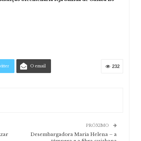
itter
O email
232
PRÓXIMO
zar
Desembargadora Maria Helena – a
têmpera e a fibra cuiabana