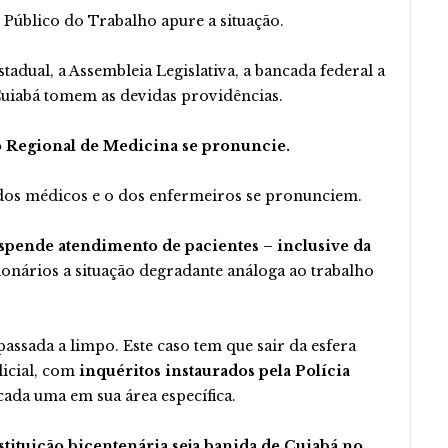
 Público do Trabalho apure a situação.
adual, a Assembleia Legislativa, a bancada federal a
Cuiabá tomem as devidas providências.
 Regional de Medicina se pronuncie.
dos médicos e o dos enfermeiros se pronunciem.
spende atendimento de pacientes – inclusive da
ionários a situação degradante análoga ao trabalho
passada a limpo. Este caso tem que sair da esfera
licial, com
inquéritos instaurados pela Polícia
cada uma em sua área específica.
nstituição bicentenária seja banida de Cuiabá no