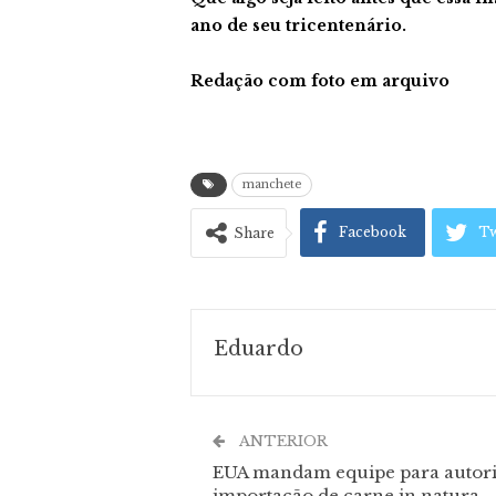
ano de seu tricentenário.
Redação com foto em arquivo
manchete
Facebook
Tw
Share
Eduardo
ANTERIOR
EUA mandam equipe para autori
importação de carne in natura