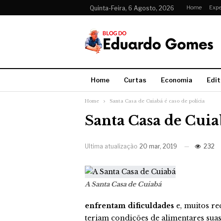
Home
Expe
Quinta-Feira, 6 Agosto, 2026
Home
Curtas
Economia
Edit
Home
Santa Casa de Cuiabá é caso de polícia
Santa Casa de Cuiab
Ultima atualização
20 mar, 2019
232
A Santa Casa de Cuiabá
enfrentam dificuldades
e, muitos re
teriam condições de alimentares suas