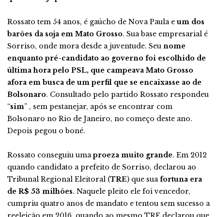
Rossato tem 54 anos, é gaúcho de Nova Paula e
um dos
barões da soja em Mato Grosso
. Sua base empresarial é
Sorriso, onde mora desde a juventude. Seu
nome
enquanto pré-candidato ao governo foi escolhido de
última hora pelo PSL, que campeava Mato Grosso
afora em busca de um perfil que se encaixasse ao de
Bolsonaro
. Consultado pelo partido Rossato respondeu
“
sim
” , sem pestanejar, após se encontrar com
Bolsonaro no Rio de Janeiro, no começo deste ano.
Depois pegou o boné.
Rossato conseguiu uma
proeza muito grande
. Em 2012
quando candidato a prefeito de Sorriso, declarou ao
Tribunal Regional Eleitoral (
TRE
) que sua
fortuna era
de R$ 53 milhões
. Naquele pleito ele foi vencedor,
cumpriu quatro anos de mandato e tentou sem sucesso a
reeleição em 2016, quando ao mesmo TRE declarou que