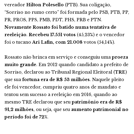
vereador
Hilton Polesello
(PTB). Sua coligação,
“Sorriso no rumo certo” foi formada pelo PSB, PTB, PP,
PR, PROS, PPS, PMB, PDT, PHS, PRB e PTN.
Novamente Rossato foi batido numa tentativa de
reeleição
.
Recebeu 17.551 votos
(45,23%) e o vencedor
foi o tucano
Ari Lafin, com 21.008
votos (54,14%).
Rossato não brinca em serviço e conseguiu uma
proeza
muito grande
. Em 2012 quando candidato a prefeito de
Sorriso, declarou ao Tribunal Regional Eleitoral (
TRE
)
que sua
fortuna era de R$ 53 milhões
. Naquele pleito
ele foi vencedor, cumpriu quatro anos de mandato e
tentou sem sucesso a reeleição em 2016, quando ao
mesmo TRE declarou que seu
patrimônio era de R$
91,2 milhões
, ou seja, que seu
aumento patrimonial no
período foi de 72%
.