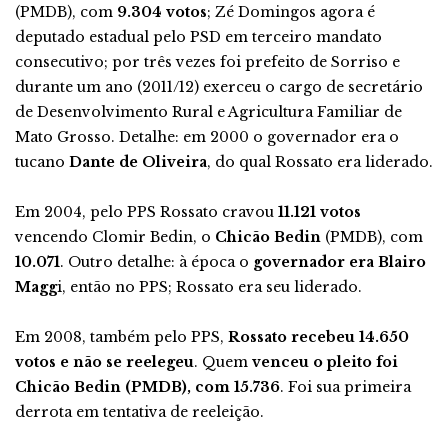
(PMDB), com
9.304 votos
; Zé Domingos agora é
deputado estadual pelo PSD em terceiro mandato
consecutivo; por três vezes foi prefeito de Sorriso e
durante um ano (2011/12) exerceu o cargo de secretário
de Desenvolvimento Rural e Agricultura Familiar de
Mato Grosso. Detalhe: em 2000 o governador era o
tucano
Dante de Oliveira
, do qual Rossato era liderado.
Em 2004, pelo PPS Rossato cravou
11.121 votos
vencendo Clomir Bedin, o
Chicão Bedin
(PMDB), com
10.071
. Outro detalhe: à época o
governador era Blairo
Magg
i, então no PPS; Rossato era seu liderado.
Em 2008, também pelo PPS,
Rossato recebeu 14.650
votos e não se reelegeu
. Quem
venceu o pleito foi
Chicão Bedin (PMDB), com 15.736
. Foi sua primeira
derrota em tentativa de reeleição.