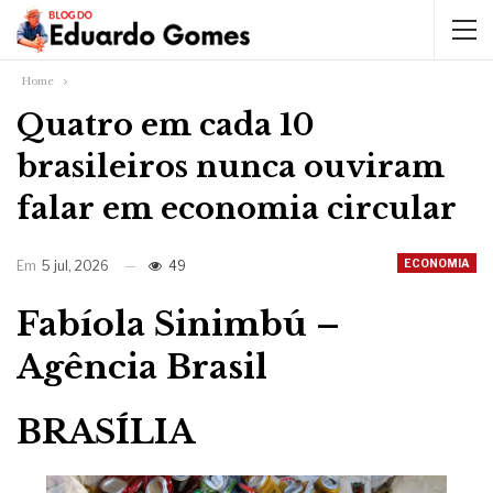
Home
Quatro em cada 10
brasileiros nunca ouviram
falar em economia circular
ECONOMIA
Em
5 jul, 2026
49
Fabíola Sinimbú –
Agência Brasil
BRASÍLIA