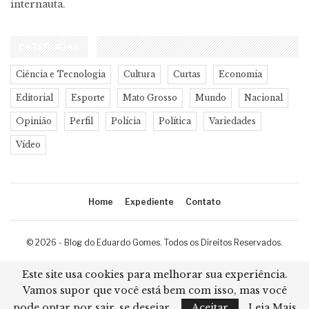
internauta.
CATEGORIAS
Ciência e Tecnologia
Cultura
Curtas
Economia
Editorial
Esporte
Mato Grosso
Mundo
Nacional
Opinião
Perfil
Polícia
Política
Variedades
Vídeo
Home
Expediente
Contato
© 2026 - Blog do Eduardo Gomes. Todos os Direitos Reservados.
Desenvolvimento:
Ricard Cristian
Este site usa cookies para melhorar sua experiência.
Vamos supor que você está bem com isso, mas você
pode optar por sair, se desejar.
Aceitar
Leia Mais