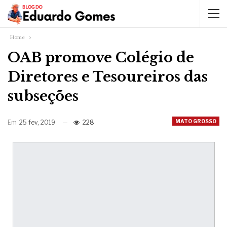
Home
OAB promove Colégio de
Diretores e Tesoureiros das
subseções
MATO GROSSO
Em
25 fev, 2019
228