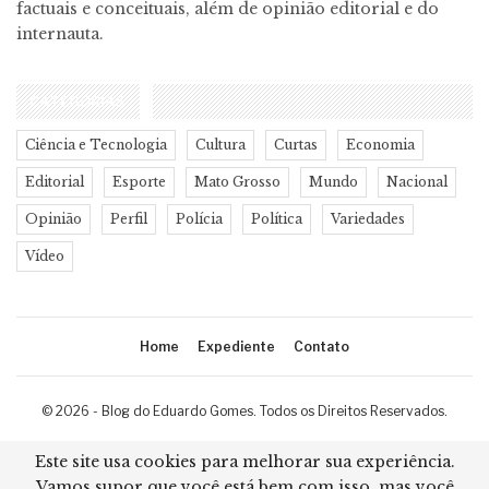
factuais e conceituais, além de opinião editorial e do
internauta.
CATEGORIAS
Ciência e Tecnologia
Cultura
Curtas
Economia
Editorial
Esporte
Mato Grosso
Mundo
Nacional
Opinião
Perfil
Polícia
Política
Variedades
Vídeo
Home
Expediente
Contato
© 2026 - Blog do Eduardo Gomes. Todos os Direitos Reservados.
Desenvolvimento:
Ricard Cristian
Este site usa cookies para melhorar sua experiência.
Vamos supor que você está bem com isso, mas você