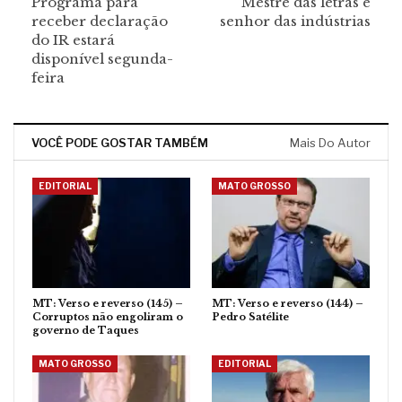
Programa para
Mestre das letras e
receber declaração
senhor das indústrias
do IR estará
disponível segunda-
feira
VOCÊ PODE GOSTAR TAMBÉM
Mais Do Autor
EDITORIAL
MATO GROSSO
MT: Verso e reverso (145) –
MT: Verso e reverso (144) –
Corruptos não engoliram o
Pedro Satélite
governo de Taques
MATO GROSSO
EDITORIAL