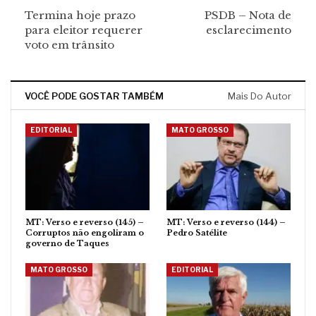
Termina hoje prazo
PSDB – Nota de
para eleitor requerer
esclarecimento
voto em trânsito
VOCÊ PODE GOSTAR TAMBÉM
Mais Do Autor
EDITORIAL
MATO GROSSO
MT: Verso e reverso (145) –
MT: Verso e reverso (144) –
Corruptos não engoliram o
Pedro Satélite
governo de Taques
MATO GROSSO
EDITORIAL