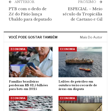
ANTERIOR
PRÓXIMO
PTB com o dedo de
ESPECIAL – Meio
Zé do Pátio lança
século da Tropicália
Ubaldo para deputado
de Caetano e Gil
VOCÊ PODE GOSTAR TAMBÉM
Mais Do Autor
ECONOMIA
ECONOMIA
Famílias brasileiras
Leilões de petróleo em
perderam R$ 62,5 bilhões
outubro terão recorde de
para bets em 2025
áreas em disputa
ECONOMIA
ECONOMIA