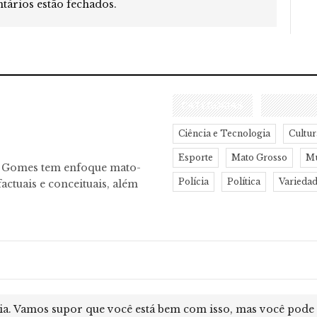
ários estão fechados.
CATEGORIAS
Ciência e Tecnologia
Cultur
Esporte
Mato Grosso
M
o Gomes tem enfoque mato-
Polícia
Política
Varieda
actuais e conceituais, além
itos Reservados.
ia. Vamos supor que você está bem com isso, mas você pode o