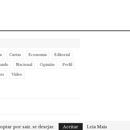
a
Curtas
Economia
Editorial
undo
Nacional
Opinião
Perfil
des
Vídeo
Desenvolvimento:
Ricard Cristian
ptar por sair, se desejar.
Aceitar
Leia Mais