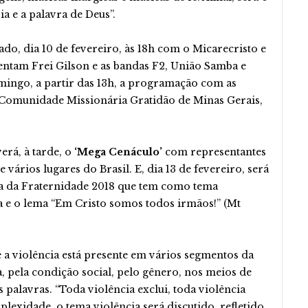
a e a palavra de Deus”.
ado, dia 10 de fevereiro, às 18h com o Micarecristo e
entam Frei Gilson e as bandas F2, União Samba e
omingo, a partir das 13h, a programação com as
 Comunidade Missionária Gratidão de Minas Gerais,
erá, à tarde, o
‘Mega Cenáculo’
com representantes
ários lugares do Brasil. E, dia 13 de fevereiro, será
a da Fraternidade 2018 que tem como tema
a e o lema “Em Cristo somos todos irmãos!” (Mt
 a violência está presente em vários segmentos da
a, pela condição social, pelo gênero, nos meios de
 palavras. “Toda violência exclui, toda violência
lexidade, o tema violência será discutido, refletido