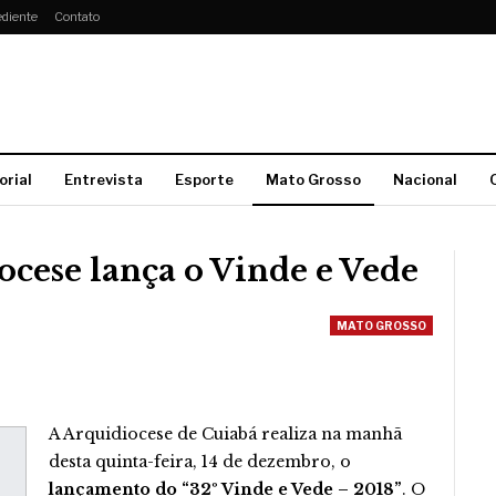
diente
Contato
orial
Entrevista
Esporte
Mato Grosso
Nacional
cese lança o Vinde e Vede
MATO GROSSO
A Arquidiocese de Cuiabá realiza na manhã
desta quinta-feira, 14 de dezembro, o
lançamento do “32º Vinde e Vede – 2018”
. O