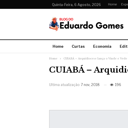
Home
Expe
Quinta-Feira, 6 Agosto, 2026
Home
Curtas
Economia
Edit
Home
CUIABÁ – Arquidiocese lança o Vinde e Vede
CUIABÁ – Arquidio
Ultima atualização
7 nov, 2018
196