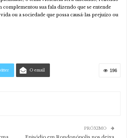
 complementou sua fala dizendo que se entende
 vida ou a sociedade que possa causá-las prejuízo ou
itter
O email
196
PRÓXIMO
arma
Episódio em Rondonópolis nos deixa