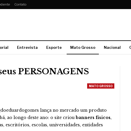
diente
Contato
orial
Entrevista
Esporte
Mato Grosso
Nacional
e seus PERSONAGENS
MATO GROSSO
gdoeduardogomes lança no mercado um produto
bá, ao longo deste ano: o site criou
banners físicos
,
s, escritórios, escolas, universidades, entidades