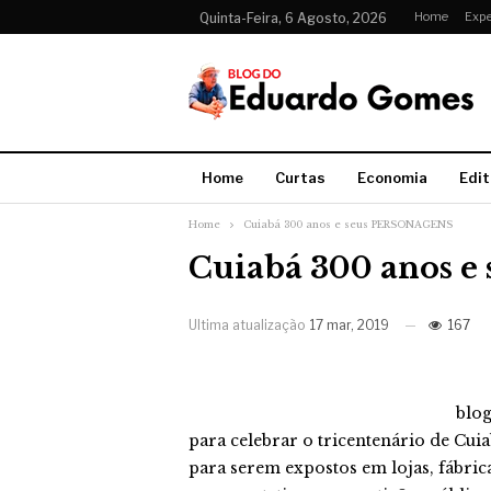
Home
Expe
Quinta-Feira, 6 Agosto, 2026
Home
Curtas
Economia
Edit
Home
Cuiabá 300 anos e seus PERSONAGENS
Cuiabá 300 anos 
Ultima atualização
17 mar, 2019
167
blo
para celebrar o tricentenário de Cuia
para serem expostos em lojas, fábrica