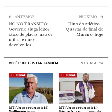
ANTERIOR
PRÓXIMO
NÓ NO TRÂNSITO:
Hino do Atlético –
Governo aluga leitor
Quartas de final do
ótico de placas, não os
Mineiro, hoje
utiliza e quer
devolvê-los
VOCÊ PODE GOSTAR TAMBÉM
Mais Do Autor
EDITORIAL
EDITORIAL
MT: Verso e reverso (142) –
MT: Verso e reverso (141) –
Wellington troca
Fávaro frita candidatura de