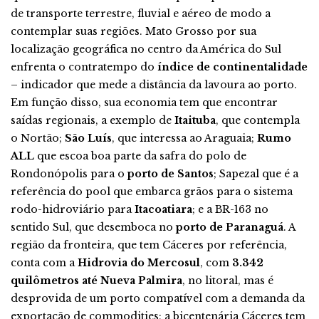
de transporte terrestre, fluvial e aéreo de modo a
contemplar suas regiões. Mato Grosso por sua
localização geográfica no centro da América do Sul
enfrenta o contratempo do
índice de continentalidade
– indicador que mede a distância da lavoura ao porto.
Em função disso, sua economia tem que encontrar
saídas regionais, a exemplo de
Itaituba
, que contempla
o Nortão;
São Luís
, que interessa ao Araguaia;
Rumo
ALL
que escoa boa parte da safra do polo de
Rondonópolis para o
porto de Santos
; Sapezal que é a
referência do pool que embarca grãos para o sistema
rodo-hidroviário para
Itacoatiara
; e a BR-163 no
sentido Sul, que desemboca no
porto de Paranaguá
. A
região da fronteira, que tem Cáceres por referência,
conta com a
Hidrovia do Mercosul
, com
3.342
quilômetros até Nueva Palmira
, no litoral, mas é
desprovida de um porto compatível com a demanda da
exportação de commodities; a bicentenária Cáceres tem