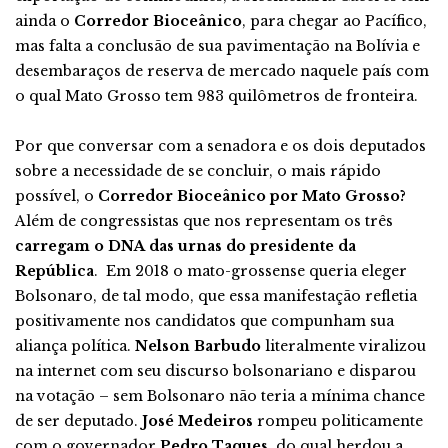
ainda o
Corredor Bioceânico
, para chegar ao Pacífico,
mas falta a conclusão de sua pavimentação na Bolívia e
desembaraços de reserva de mercado naquele país com
o qual Mato Grosso tem 983 quilômetros de fronteira.
Por que conversar com a senadora e os dois deputados
sobre a necessidade de se concluir, o mais rápido
possível, o
Corredor Bioceânico por Mato Grosso?
Além de congressistas que nos representam os três
carregam o DNA
das urnas do presidente da
República
. Em 2018 o mato-grossense queria eleger
Bolsonaro, de tal modo, que essa manifestação refletia
positivamente nos candidatos que compunham sua
aliança política.
Nelson Barbudo
literalmente viralizou
na internet com seu discurso bolsonariano e disparou
na votação – sem Bolsonaro não teria a mínima chance
de ser deputado.
José Medeiros
rompeu politicamente
com o governador
Pedro Taques
, do qual herdou a