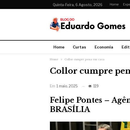
Home
Expe
Quinta-Feira, 6 Agosto, 2026
Home
Curtas
Economia
Edit
Home
Collor cumpre pena em casa
Collor cumpre pen
Em
1 maio, 2025
119
Felipe Pontes – Agên
BRASÍLIA