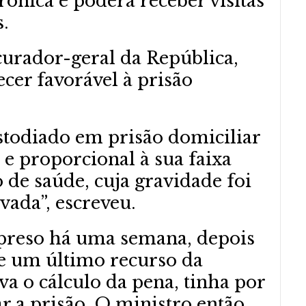
rônica e poderá receber visitas
.
curador-geral da República,
cer favorável à prisão
todiado em prisão domiciliar
e proporcional à sua faixa
o de saúde, cuja gravidade foi
ada”, escreveu.
 preso há uma semana, depois
e um último recurso da
va o cálculo da pena, tinha por
ar a prisão. O ministro então