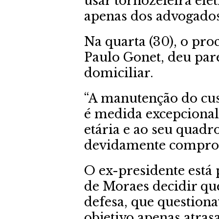
usar tornozeieira elet
apenas dos advogados
Na quarta (30), o pro
Paulo Gonet, deu pare
domiciliar.
“A manutenção do cus
é medida excepcional 
etária e ao seu quadr
devidamente comprov
O ex-presidente está
de Moraes decidir qu
defesa, que questiona
objetivo apenas atras