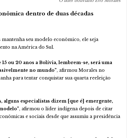
O líder boliviano Evo Morales
conômica dentro de duas décadas
ís mantenha seu modelo econômico, ele seja
ento na América do Sul.
e 15 ou 20 anos a Bolívia, lembrem-se, será uma
ossivelmente no mundo”
, afirmou Morales no
nha para tentar conquistar sua quarta reeleição
, alguns especialistas dizem [que é] emergente,
 modelo”
, afirmou o líder indígena depois de citar
 econômicas e sociais desde que assumiu a presidência