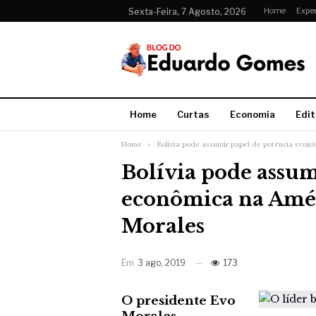
Home
Expe
Sexta-Feira, 7 Agosto, 2026
Home
Curtas
Economia
Edit
Home
Bolívia pode assumir papel de potência econô
Bolívia pode assum
econômica na Amér
Morales
Em
3 ago, 2019
173
O presidente Evo