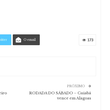
itter
O email
173
PRÓXIMO
eiro
RODADA DO SÁBADO – Cuiabá
vence em Alagoas