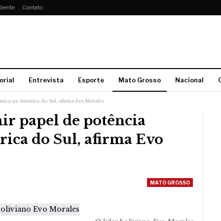
diente
Contato
orial
Entrevista
Esporte
Mato Grosso
Nacional
mica na América do Sul, afirma Evo Morales
ir papel de potência
ica do Sul, afirma Evo
MATO GROSSO