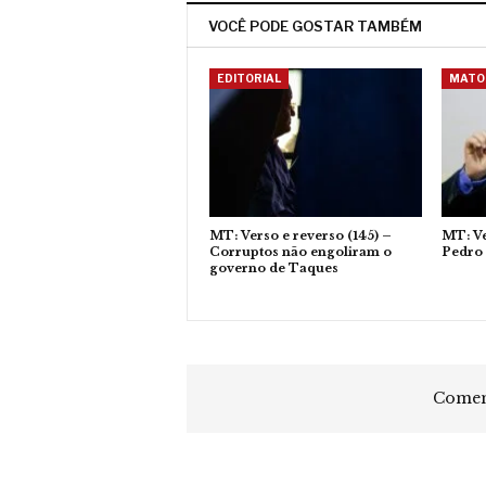
VOCÊ PODE GOSTAR TAMBÉM
EDITORIAL
MATO
MT: Verso e reverso (145) –
MT: Ve
Corruptos não engoliram o
Pedro 
governo de Taques
Coment