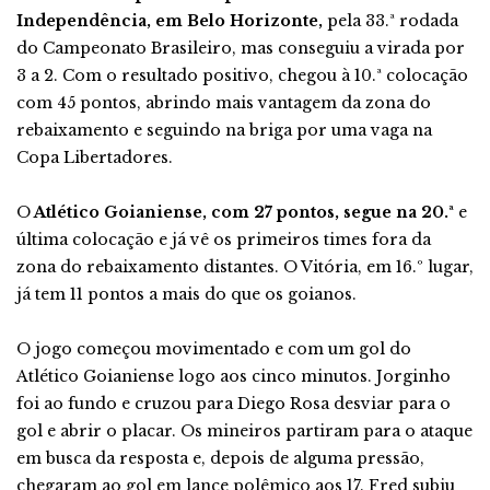
Independência, em Belo Horizonte,
pela 33.ª rodada
do Campeonato Brasileiro, mas conseguiu a virada por
3 a 2. Com o resultado positivo, chegou à 10.ª colocação
com 45 pontos, abrindo mais vantagem da zona do
rebaixamento e seguindo na briga por uma vaga na
Copa Libertadores.
O
Atlético Goianiense, com 27 pontos, segue na 20.ª
e
última colocação e já vê os primeiros times fora da
zona do rebaixamento distantes. O Vitória, em 16.º lugar,
já tem 11 pontos a mais do que os goianos.
O jogo começou movimentado e com um gol do
Atlético Goianiense logo aos cinco minutos. Jorginho
foi ao fundo e cruzou para Diego Rosa desviar para o
gol e abrir o placar. Os mineiros partiram para o ataque
em busca da resposta e, depois de alguma pressão,
chegaram ao gol em lance polêmico aos 17. Fred subiu