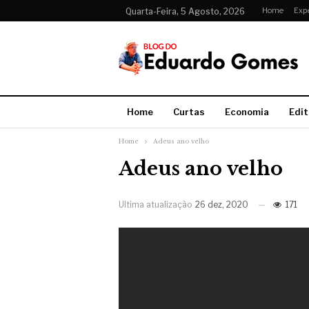
Home
Exp
Quarta-Feira, 5 Agosto, 2026
Home
Curtas
Economia
Edit
Home
Adeus ano velho
Adeus ano velho
Ultima atualização
26 dez, 2020
171