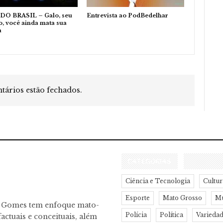
DO BRASIL – Galo, seu
Entrevista ao PodBedelhar
, você ainda mata sua
a
ários estão fechados.
CATEGORIAS
Ciência e Tecnologia
Cultur
Esporte
Mato Grosso
M
o Gomes tem enfoque mato-
Polícia
Política
Varieda
actuais e conceituais, além