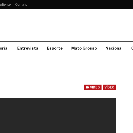
ediente
Contato
orial
Entrevista
Esporte
Mato Grosso
Nacional
VIDEO
VÍDEO