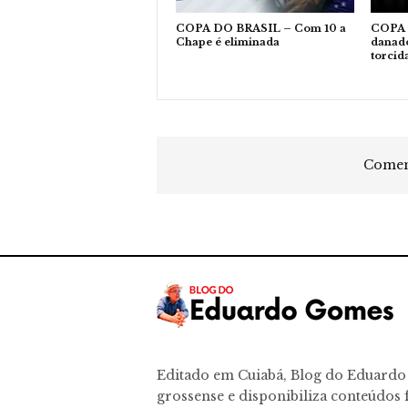
COPA DO BRASIL – Com 10 a
COPA 
Chape é eliminada
danado
torcid
Coment
Editado em Cuiabá, Blog do Eduard
grossense e disponibiliza conteúdos f