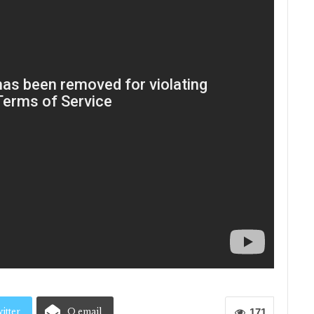
itter
O email
171