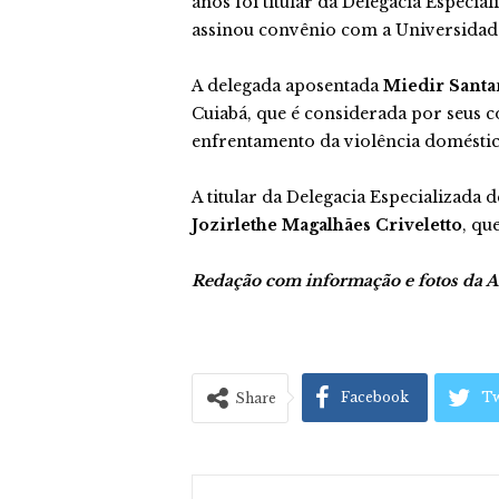
anos foi titular da Delegacia Especia
assinou convênio com a Universidad
A delegada aposentada
Miedir Santa
Cuiabá, que é considerada por seus co
enfrentamento da violência domésti
A titular da Delegacia Especializada 
Jozirlethe Magalhães Criveletto
, qu
Redação com informação e fotos da As
Facebook
Tw
Share