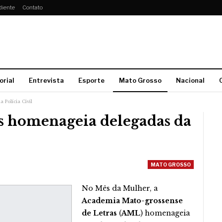
diente
Contato
orial
Entrevista
Esporte
Mato Grosso
Nacional
Polícia Civil
s homenageia delegadas da
MATO GROSSO
No Mês da Mulher, a
Academia Mato-grossense
de Letras
(
AML
) homenageia