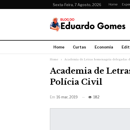
Home
Expe
Sexta-Feira, 7 Agosto, 2026
Home
Curtas
Economia
Edit
Home
Academia de Letras homenageia delegadas da 
Academia de Letra
Polícia Civil
Em
16 mar, 2019
182