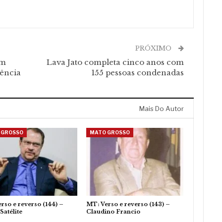
PRÓXIMO
em
Lava Jato completa cinco anos com
dência
155 pessoas condenadas
Mais Do Autor
 GROSSO
MATO GROSSO
rso e reverso (144) –
MT: Verso e reverso (143) –
Satélite
Claudino Francio