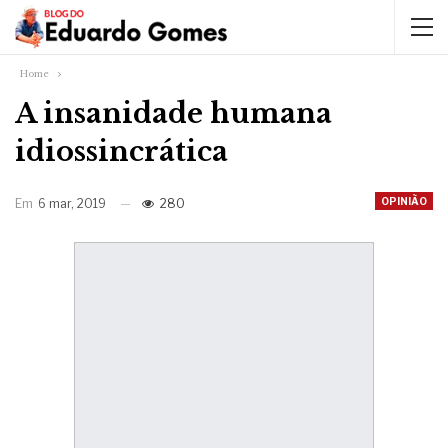
Home
A insanidade humana
idiossincrática
OPINIÃO
Em
6 mar, 2019
280