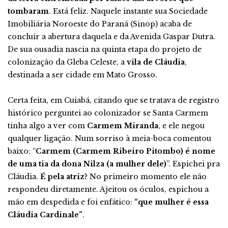
tombaram
. Está feliz. Naquele instante sua Sociedade
Imobiliária Noroeste do Paraná (Sinop) acaba de
concluir a abertura daquela e da Avenida Gaspar Dutra.
De sua ousadia nascia na quinta etapa do projeto de
colonização da Gleba Celeste, a
vila de Cláudia
,
destinada a ser cidade em Mato Grosso.
Certa feita, em Cuiabá, citando que se tratava de registro
histórico perguntei ao colonizador se Santa Carmem
tinha algo a ver com
Carmem Miranda
, e ele negou
qualquer ligação. Num sorriso à meia-boca comentou
baixo: “
Carmem (Carmem Ribeiro Pitombo) é nome
de uma tia da dona Nilza (a mulher dele)
”. Espichei pra
Cláudia.
É pela atriz?
No primeiro momento ele não
respondeu diretamente. Ajeitou os óculos, espichou a
mão em despedida e foi enfático:
“que mulher é essa
Cláudia Cardinale”
.