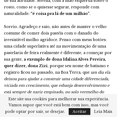
de sua atividade. Serena, com a mão esquerda sobre o
rosto, como se o quisesse segurar, responde com
naturalidade:
“é coisa pra lá de um milhão”
.
Sorrio. Agradeço e saio, não antes de manter o velho
costume de comer dois pastéis com o danado do
irresistível molho agridoce. Penso com meus botões:
uma cidade superlativa até na movimentação de uma
pastelaria de feira realmente é diferente, a começar por
sua gente,
a exemplo de dona Idalina Alves Pereira,
quer dizer, dona Zizi
, porque seu nome de batismo e
registro ficou no passado, na Boa Terra, que
um dia ela
deixou para ajudar a construir uma cidade diferenciada,
viciada em crescimento, que esbanja desenvolvimento e
está sempre de nariz empinado, no solo vermelho do
cerrado à margem do rio Poguba, que desce o planalto e
Este site usa cookies para melhorar sua experiência.
se junta ao São Lourenço numa região que todos chamam
Vamos supor que você está bem com isso, mas você
de Pantanal.
pode optar por sair, se desejar.
Aceitar
Leia Mais