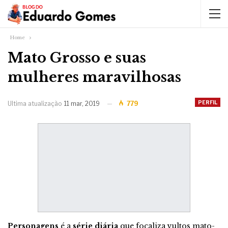
Home
Mato Grosso e suas
mulheres maravilhosas
PERFIL
Ultima atualização
11 mar, 2019
779
Personagens
é a
série diária
que focaliza vultos mato-