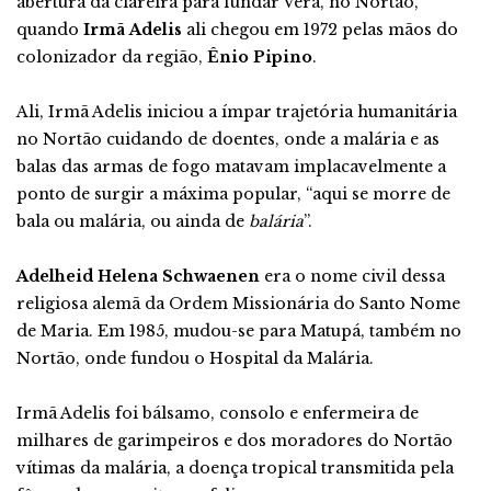
abertura da clareira para fundar Vera, no Nortão,
quando
Irmã Adelis
ali chegou em 1972 pelas mãos do
colonizador da região,
Ênio Pipino
.
Ali, Irmã Adelis iniciou a ímpar trajetória humanitária
no Nortão cuidando de doentes, onde a malária e as
balas das armas de fogo matavam implacavelmente a
ponto de surgir a máxima popular, “aqui se morre de
bala ou malária, ou ainda de
balária
”.
Adelheid Helena Schwaenen
era o nome civil dessa
religiosa alemã da Ordem Missionária do Santo Nome
de Maria. Em 1985, mudou-se para Matupá, também no
Nortão, onde fundou o Hospital da Malária.
Irmã Adelis foi bálsamo, consolo e enfermeira de
milhares de garimpeiros e dos moradores do Nortão
vítimas da malária, a doença tropical transmitida pela