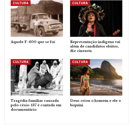
CULTURA
CULTURA
Aquele F-600 que se foi
Representação indígena vai
além de candidatos eleitos,
diz cineasta
CULTURA
CULTURA
Tragédia familiar causada
Deus criou o homem e ele o
pelo césio-137 é contada em
biquíni
documentário