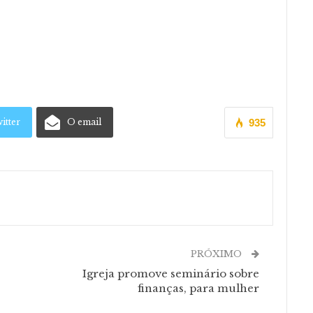
itter
O email
935
PRÓXIMO
Igreja promove seminário sobre
finanças, para mulher