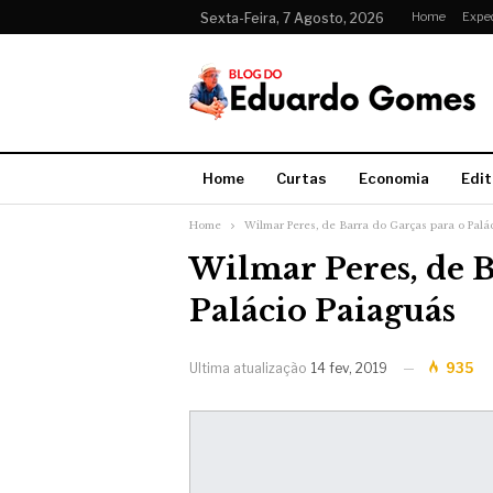
Home
Expe
Sexta-Feira, 7 Agosto, 2026
Home
Curtas
Economia
Edit
Home
Wilmar Peres, de Barra do Garças para o Palá
Wilmar Peres, de B
Palácio Paiaguás
Ultima atualização
14 fev, 2019
935