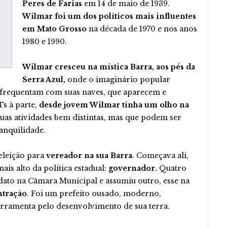
Peres de Farias
em 14 de maio de 1939.
Wilmar foi um dos políticos mais influentes
em Mato Grosso
na década de 1970 e nos anos
1980 e 1990.
Wilmar cresceu na mística Barra, aos pés da
Serra Azul,
onde o imaginário popular
 frequentam com suas naves, que aparecem e
s à parte,
desde jovem Wilmar tinha um olho na
duas atividades bem distintas, mas que podem ser
anquilidade.
eleição para
vereador na sua Barra
. Começava ali,
ais alto da política estadual:
governador.
Quatro
ato na Câmara Municipal e assumiu outro, esse na
stração
. Foi um prefeito ousado, moderno,
erramenta pelo desenvolvimento de sua terra.