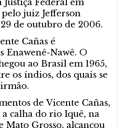
a Justiça Federal em
pelo juiz Jefferson
 29 de outubro de 2006.
ente Cañas é
os Enawenê-Nawê. O
hegou ao Brasil em 1965,
re os índios, dos quais se
 irmão.
mentos de Vicente Cañas,
a calha do rio Iquê, na
e Mato Grosso, alcançou