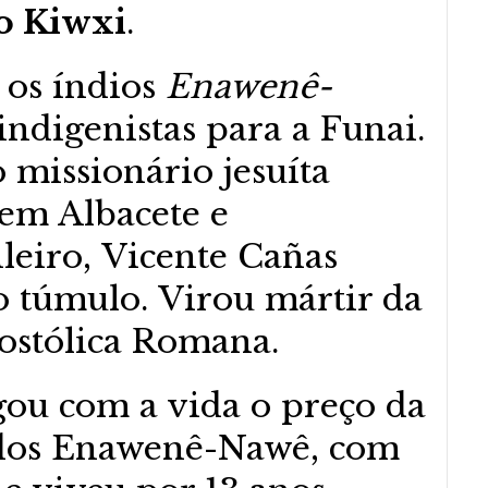
o Kiwxi
.
 os índios
Enawenê-
indigenistas para a Funai.
o missionário jesuíta
em Albacete e
ileiro, Vicente Cañas
o túmulo. Virou mártir da
postólica Romana.
gou com a vida o preço da
s dos Enawenê-Nawê, com