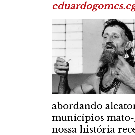
eduardogomes.e
abordando aleator
municípios mato-g
nossa história rec