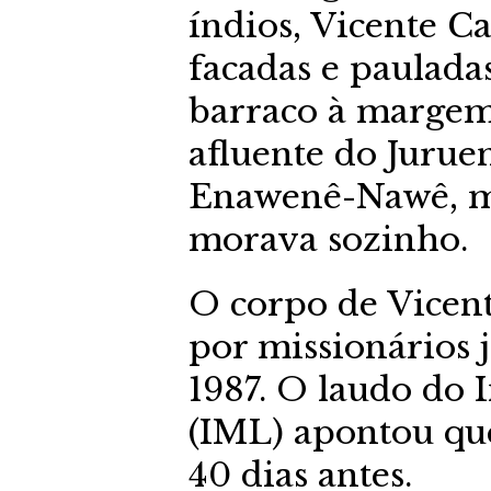
índios, Vicente Ca
facadas e paulada
barraco à margem 
afluente do Juruen
Enawenê-Nawê, mu
morava sozinho.
O corpo de Vicen
por missionários 
1987. O laudo do 
(IML) apontou que
40 dias antes.