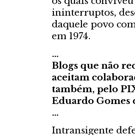
os quais conviveu
ininterruptos, de
daquele povo com
em 1974.
…
Blogs que não re
aceitam colaboraç
também, pelo PIX
Eduardo Gomes 
…
Intransigente defe