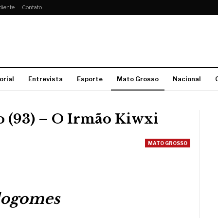
diente
Contato
orial
Entrevista
Esporte
Mato Grosso
Nacional
o (93) – O Irmão Kiwxi
MATO GROSSO
dogomes