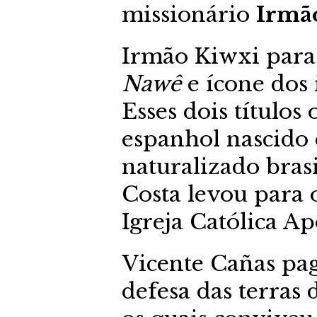
missionário
Irmã
Irmão Kiwxi para
Nawê
e ícone dos 
Esses dois títulos 
espanhol nascido 
naturalizado bras
Costa levou para 
Igreja Católica A
Vicente Cañas pa
defesa das terra