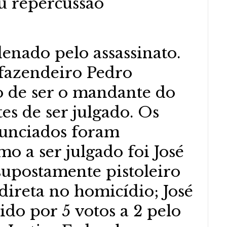
u repercussão
nado pelo assassinato.
 fazendeiro Pedro
o de ser o mandante do
es de ser julgado. Os
nunciados foram
mo a ser julgado foi José
 supostamente pistoleiro
direta no homicídio; José
ido por 5 votos a 2 pelo