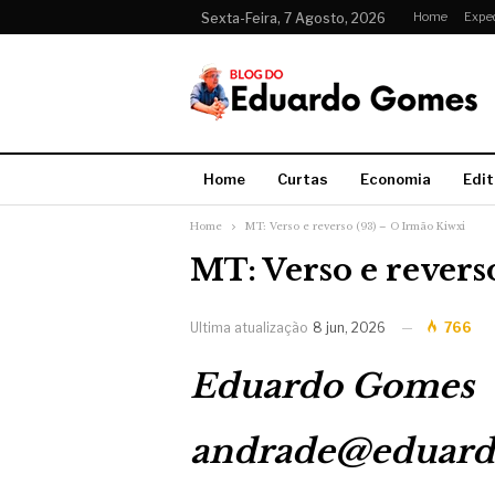
Home
Expe
Sexta-Feira, 7 Agosto, 2026
Home
Curtas
Economia
Edit
Home
MT: Verso e reverso (93) – O Irmão Kiwxi
MT: Verso e revers
Ultima atualização
8 jun, 2026
766
Eduardo Gomes
andrade@eduar