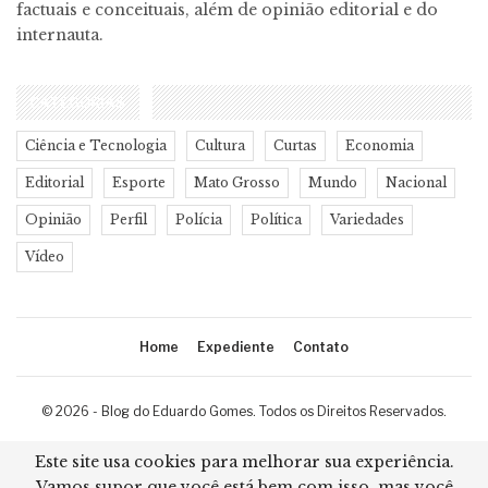
factuais e conceituais, além de opinião editorial e do
internauta.
CATEGORIAS
Ciência e Tecnologia
Cultura
Curtas
Economia
Editorial
Esporte
Mato Grosso
Mundo
Nacional
Opinião
Perfil
Polícia
Política
Variedades
Vídeo
Home
Expediente
Contato
© 2026 - Blog do Eduardo Gomes. Todos os Direitos Reservados.
Desenvolvimento:
Ricard Cristian
Este site usa cookies para melhorar sua experiência.
Vamos supor que você está bem com isso, mas você