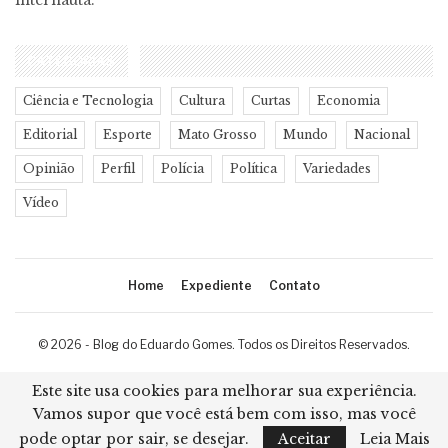
internauta.
CATEGORIAS
Ciência e Tecnologia
Cultura
Curtas
Economia
Editorial
Esporte
Mato Grosso
Mundo
Nacional
Opinião
Perfil
Polícia
Política
Variedades
Vídeo
Home
Expediente
Contato
© 2026 - Blog do Eduardo Gomes. Todos os Direitos Reservados.
Desenvolvimento:
Ricard Cristian
Este site usa cookies para melhorar sua experiência.
Vamos supor que você está bem com isso, mas você
pode optar por sair, se desejar.
Aceitar
Leia Mais