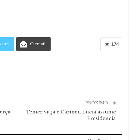
itter
O email
174
PRÓXIMO
erça-
Temer viaja e Cármen Lúcia assume
Presidência