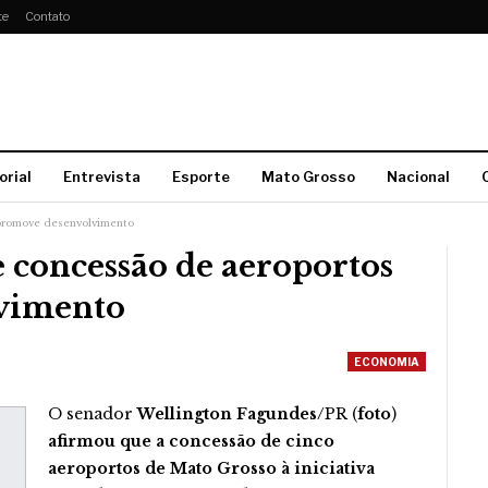
te
Contato
orial
Entrevista
Esporte
Mato Grosso
Nacional
 promove desenvolvimento
 concessão de aeroportos
vimento
ECONOMIA
O senador
Wellington Fagundes/
PR (
foto
)
afirmou que a concessão de cinco
aeroportos de Mato Grosso à iniciativa