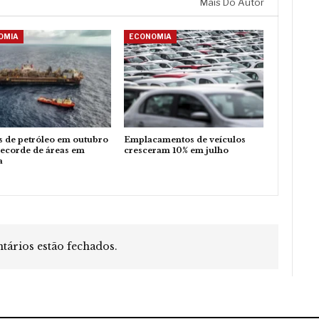
Mais Do Autor
OMIA
ECONOMIA
s de petróleo em outubro
Emplacamentos de veículos
recorde de áreas em
cresceram 10% em julho
a
ários estão fechados.