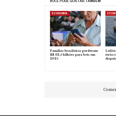
VOCÊ PODE GOSTAR TAMBÉM
ECONOMIA
ECON
Famílias brasileiras perderam
Leilõe
R$ 62,5 bilhões para bets em
terão 
2025
disput
Coment