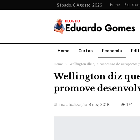
Home
Expedien
Sábado, 8 Agosto, 2026
Home
Curtas
Economia
Edit
Home
Wellington diz que concessão de aeroportos
Wellington diz que
promove desenvol
Ultima atualização
8 nov, 2018
174