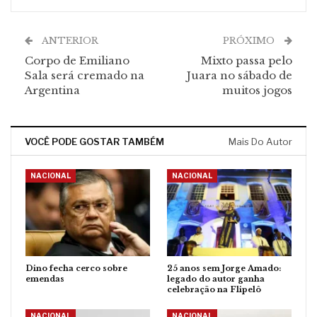
ANTERIOR
PRÓXIMO
Corpo de Emiliano
Mixto passa pelo
Sala será cremado na
Juara no sábado de
Argentina
muitos jogos
VOCÊ PODE GOSTAR TAMBÉM
Mais Do Autor
NACIONAL
NACIONAL
Dino fecha cerco sobre
25 anos sem Jorge Amado:
emendas
legado do autor ganha
celebração na Flipelô
NACIONAL
NACIONAL