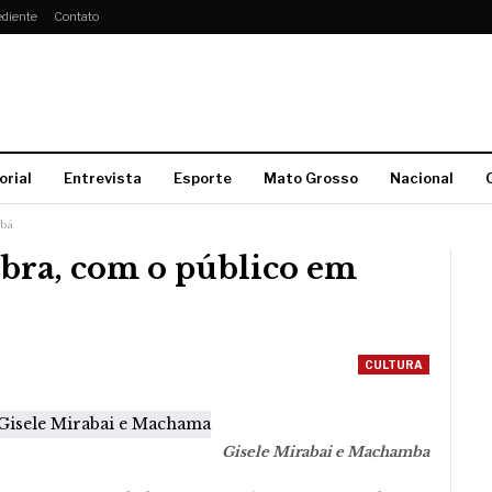
diente
Contato
orial
Entrevista
Esporte
Mato Grosso
Nacional
abá
obra, com o público em
CULTURA
Gisele Mirabai e Machamba