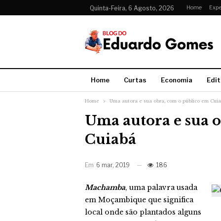
Home
Expe
Quinta-Feira, 6 Agosto, 2026
Home
Curtas
Economia
Edit
Home
Uma autora e sua obra, com o público em Cui
Uma autora e sua 
Cuiabá
Em
6 mar, 2019
186
Machamba
, uma palavra usada
em Moçambique que significa
local onde são plantados alguns