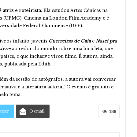
atriz e roteirista
. Ela estudou Artes Cênicas na
is (UFMG), Cinema na London Film Academy e é
versidade Federal Fluminense (UFF).
 livros infanto-juvenis
Guerreiras de Gaia
e
Nasci pra
vre:
ao redor do mundo sobre uma bicicleta, que
íses, e que inclusive virou filme. É autora, ainda,
s
, publicada pela Edith.
lém da sessão de autógrafos, a autora vai conversar
riativa e a literatura autoral’. O evento é gratuito e
pelo tema.
itter
O email
186