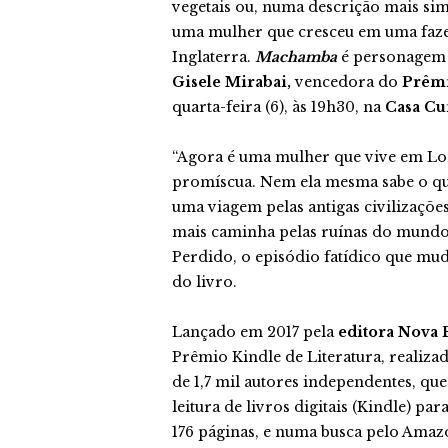
vegetais ou, numa descrição mais si
uma mulher que cresceu em uma fazen
Inglaterra.
Machamba
é personagem 
Gisele Mirabai,
vencedora do
Prêmi
quarta-feira (6), às 19h30, na
Casa Cu
“Agora é uma mulher que vive em Lon
promíscua. Nem ela mesma sabe o que
uma viagem pelas antigas civilizações
mais caminha pelas ruínas do mundo,
Perdido, o episódio fatídico que mud
do livro.
Lançado em 2017 pela
editora Nova 
Prêmio Kindle de Literatura, realiza
de 1,7 mil autores independentes, qu
leitura de livros digitais (Kindle) p
176 páginas, e numa busca pelo Amazon