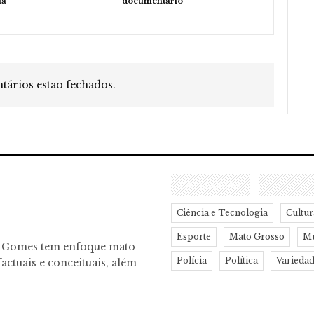
ta
documentário
ários estão fechados.
CATEGORIAS
Ciência e Tecnologia
Cultur
Esporte
Mato Grosso
M
o Gomes tem enfoque mato-
Polícia
Política
Varieda
actuais e conceituais, além