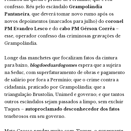
confesso. Réu pelo escândalo
Grampolândia
Pantaneira
, que deverá tomar novo rumo após os
novos depoimentos (marcados para julho) do
coronel
PM Evandro Lesco
e do
cabo PM Gérson Corrêa
–
esse, operador confesso das criminosas gravações de
Grampolândia.
Longe das manchetes que focalizam fatos da cintura
para baixo,
blogdoeduardogomes
espera que a sujeira
na Seduc, com superfaturamento de obras e pagamento
de salário por fora a Permínio; que o crime contra a
cidadania, praticado por Grampolândia; que a
triangulação Brustolin, Unimed e governo; e que tantos
outros escândalos sejam passados a limpo, sem excluir
Taques –
autoproclamado desconhecedor dos fatos
tenebrosos em seu governo.
Mato Grosso perdeu muito com Taques, o governante