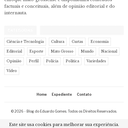
factuais e conceituais, além de opinião editorial e do
internauta.
CATEGORIAS
Ciência e Tecnologia
Cultura
Curtas
Economia
Editorial
Esporte
Mato Grosso
Mundo
Nacional
Opinião
Perfil
Polícia
Política
Variedades
Vídeo
Home
Expediente
Contato
© 2026 - Blog do Eduardo Gomes. Todos os Direitos Reservados.
Desenvolvimento:
Ricard Cristian
Este site usa cookies para melhorar sua experiência.