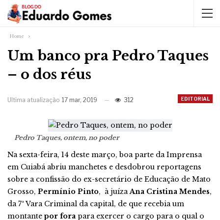
Home
Um banco pra Pedro Taques
– o dos réus
EDITORIAL
Ultima atualização
17 mar, 2019
312
Pedro Taques, ontem, no poder
Na sexta-feira, 14 deste março, boa parte da Imprensa
em Cuiabá abriu manchetes e desdobrou reportagens
sobre a confissão do ex-secretário de Educação de Mato
Grosso,
Permínio Pinto
, à juíza
Ana Cristina Mendes
,
da 7ª Vara Criminal da capital, de que recebia um
montante
por fora
para exercer o cargo para o qual o