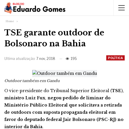
Home
TSE garante outdoor de
Bolsonaro na Bahia
POLÍTICA
Ultima atualização
7 nov, 2018
195
Outdoor também em Gandu
O vice-presidente do Tribunal Superior Eleitoral (
TSE
),
ministro Luiz Fux
,
negou pedido de liminar do
Ministério Público Eleitoral que solicitava a retirada
de outdoors com suposta propaganda eleitoral em
favor do deputado federal Jair Bolsonaro (PSC-RJ) no
interior da Bahia
.