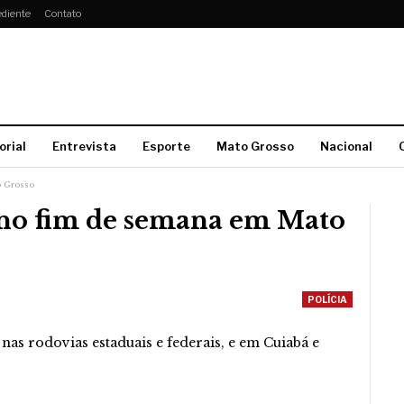
diente
Contato
orial
Entrevista
Esporte
Mato Grosso
Nacional
o Grosso
 no fim de semana em Mato
POLÍCIA
as rodovias estaduais e federais, e em Cuiabá e