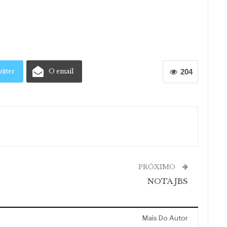
itter
O email
204
PRÓXIMO
NOTA JBS
Mais Do Autor