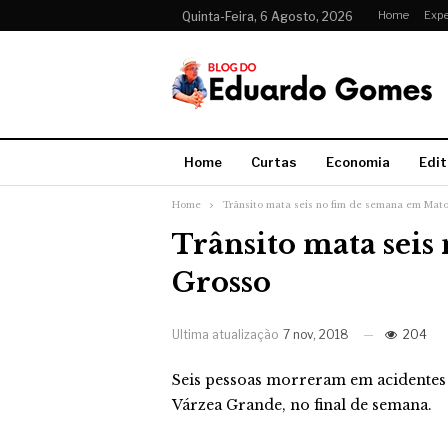
Home
Expe
Quinta-Feira, 6 Agosto, 2026
Home
Curtas
Economia
Edit
Home
Trânsito mata seis no fim de semana em Mat
Trânsito mata seis
Grosso
Ultima atualização
7 nov, 2018
204
Seis pessoas morreram em acidentes n
Várzea Grande, no final de semana.