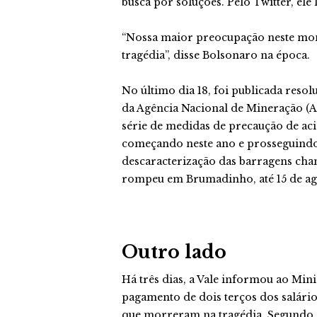
busca por soluções. Pelo Twitter, e
“Nossa maior preocupação neste mome
tragédia”, disse Bolsonaro na época.
No último dia 18, foi publicada reso
da Agência Nacional de Mineração (A
série de medidas de precaução de aci
começando neste ano e prosseguindo 
descaracterização das barragens cha
rompeu em Brumadinho, até 15 de ag
Outro lado
Há três dias, a Vale informou ao Min
pagamento de dois terços dos salári
que morreram na tragédia. Segundo