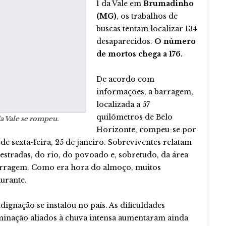
1 da Vale em
Brumadinho
(MG)
, os trabalhos de
buscas tentam localizar 134
desaparecidos.
O número
de mortos chega a 176.
De acordo com
informações, a barragem,
localizada a 57
quilômetros de Belo
a Vale se rompeu.
Horizonte, rompeu-se por
 de sexta-feira, 25 de janeiro. Sobreviventes relatam
stradas, do rio, do povoado e, sobretudo, da área
barragem. Como era hora do almoço, muitos
aurante.
ndignação se instalou no país. As dificuldades
aminação aliados à chuva intensa aumentaram ainda