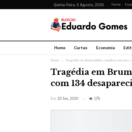
Home
Expe
Quinta-Feira, 6 Agosto, 2026
Home
Curtas
Economia
Edit
Home
Tragédia em Brumadinho completa um mês, c
Tragédia em Brum
com 134 desaparec
Em
25 fev, 2019
175