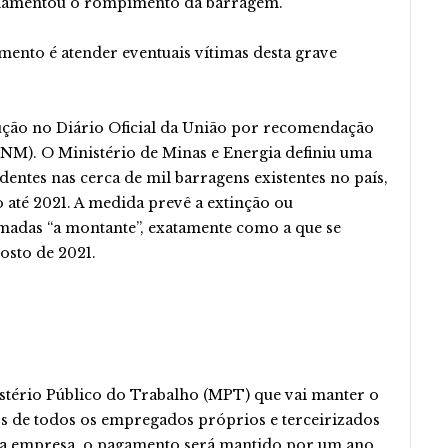
le lamentou o rompimento da barragem.
nto é atender eventuais vítimas desta grave
lução no Diário Oficial da União por recomendação
NM). O Ministério de Minas e Energia definiu uma
dentes nas cerca de mil barragens existentes no país,
até 2021. A medida prevê a extinção ou
madas “a montante”, exatamente como a que se
osto de 2021.
istério Público do Trabalho (MPT) que vai manter o
os de todos os empregados próprios e terceirizados
 a empresa, o pagamento será mantido por um ano