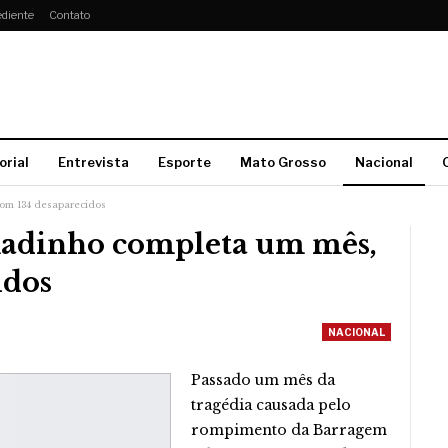
diente
Contato
orial
Entrevista
Esporte
Mato Grosso
Nacional
om 134 desaparecidos
adinho completa um mês,
idos
NACIONAL
Passado um mês da
tragédia causada pelo
rompimento da Barragem