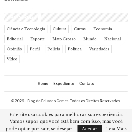
CATEGORIAS
Ciência e Tecnologia
Cultura
Curtas
Economia
Editorial
Esporte
Mato Grosso
Mundo
Nacional
Opinião
Perfil
Polícia
Política
Variedades
Vídeo
Home
Expediente
Contato
© 2026 - Blog do Eduardo Gomes. Todos os Direitos Reservados.
Desenvolvimento:
Ricard Cristian
Este site usa cookies para melhorar sua experiência.
Vamos supor que você está bem com isso, mas você
pode optar por sair, se desejar.
Aceitar
Leia Mais