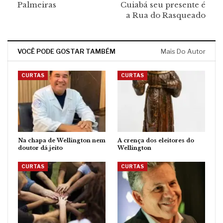
Palmeiras
Cuiabá seu presente é
a Rua do Rasqueado
VOCÊ PODE GOSTAR TAMBÉM
Mais Do Autor
CURTAS
CURTAS
Na chapa de Wellington nem
A crença dos eleitores do
doutor dá jeito
Wellington
CURTAS
CURTAS