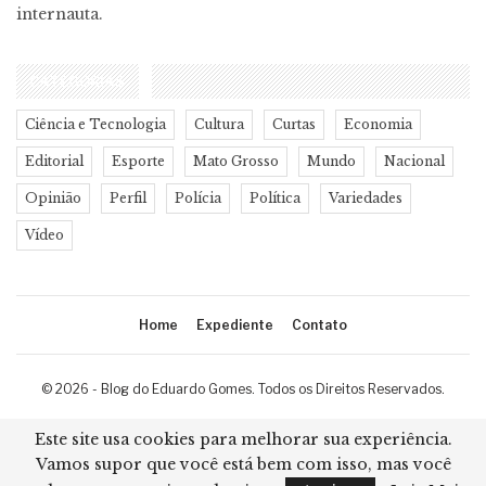
internauta.
CATEGORIAS
Ciência e Tecnologia
Cultura
Curtas
Economia
Editorial
Esporte
Mato Grosso
Mundo
Nacional
Opinião
Perfil
Polícia
Política
Variedades
Vídeo
Home
Expediente
Contato
© 2026 - Blog do Eduardo Gomes. Todos os Direitos Reservados.
Desenvolvimento:
Ricard Cristian
Este site usa cookies para melhorar sua experiência.
Vamos supor que você está bem com isso, mas você