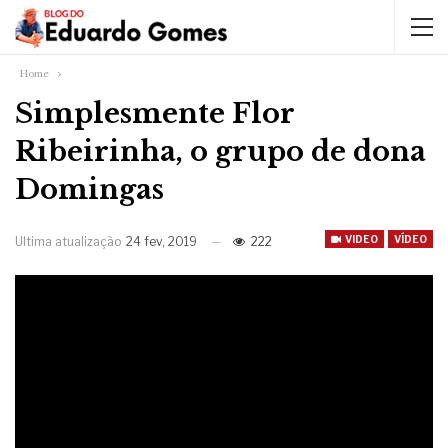
Home
Simplesmente Flor
Ribeirinha, o grupo de dona
Domingas
VIDEO
VÍDEO
Ultima atualização
24 fev, 2019
222