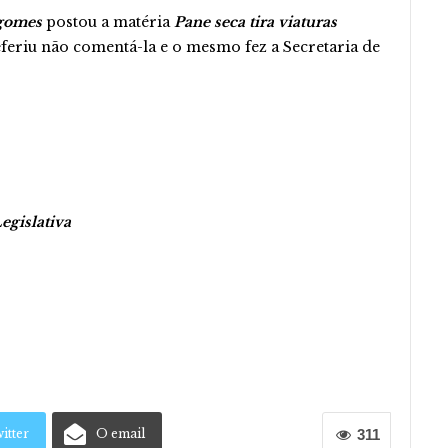
gomes
postou a matéria
Pane seca tira viaturas
feriu não comentá-la e o mesmo fez a Secretaria de
Legislativa
itter
O email
311