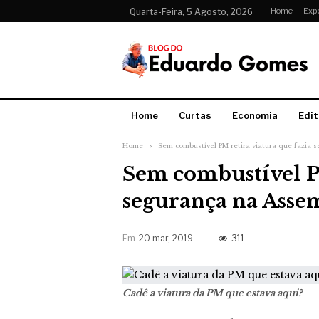
Home
Exp
Quarta-Feira, 5 Agosto, 2026
Home
Curtas
Economia
Edit
Home
Sem combustível PM retira viatura que fazia 
Sem combustível PM
segurança na Asse
Em
20 mar, 2019
311
Cadê a viatura da PM que estava aqui?