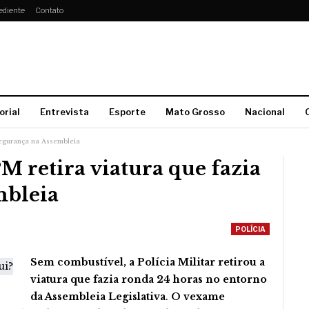
ediente
Contato
orial
Entrevista
Esporte
Mato Grosso
Nacional
segurança na Assembleia
 retira viatura que fazia
mbleia
POLÍCIA
Sem combustível, a Polícia Militar retirou a
viatura que fazia ronda 24 horas no entorno
da Assembleia Legislativa
.
O vexame