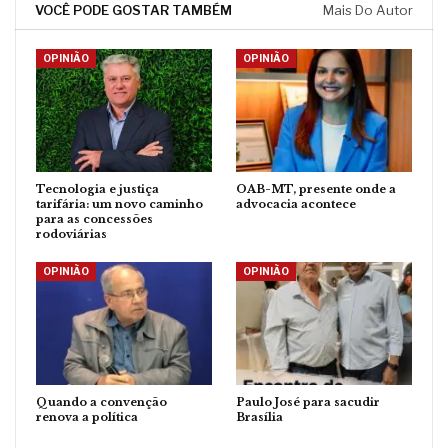
VOCÊ PODE GOSTAR TAMBÉM
Mais Do Autor
OPINIÃO
OPINIÃO
Tecnologia e justiça
OAB-MT, presente onde a
tarifária: um novo caminho
advocacia acontece
para as concessões
rodoviárias
OPINIÃO
OPINIÃO
Quando a convenção
Paulo José para sacudir
renova a política
Brasília