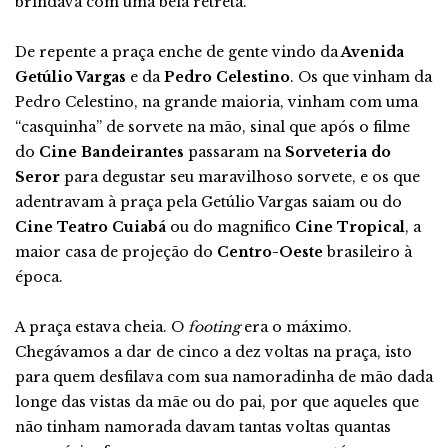
brindava com uma bela retreta.
De repente a praça enche de gente vindo da
Avenida
Getúlio Vargas
e da
Pedro Celestino
. Os que vinham da
Pedro Celestino, na grande maioria, vinham com uma
“casquinha” de sorvete na mão, sinal que após o filme
do
Cine Bandeirantes
passaram na
Sorveteria do
Seror
para degustar seu maravilhoso sorvete, e os que
adentravam à praça pela Getúlio Vargas saiam ou do
Cine Teatro Cuiabá
ou do magnifico
Cine Tropical
, a
maior casa de projeção do
Centro-Oeste
brasileiro à
época.
A praça estava cheia. O
footing
era o máximo.
Chegávamos a dar de cinco a dez voltas na praça, isto
para quem desfilava com sua namoradinha de mão dada
longe das vistas da mãe ou do pai, por que aqueles que
não tinham namorada davam tantas voltas quantas