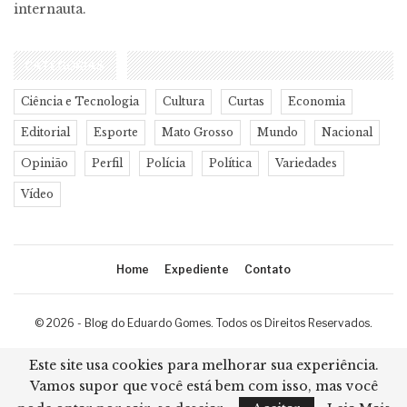
internauta.
CATEGORIAS
Ciência e Tecnologia
Cultura
Curtas
Economia
Editorial
Esporte
Mato Grosso
Mundo
Nacional
Opinião
Perfil
Polícia
Política
Variedades
Vídeo
Home
Expediente
Contato
© 2026 - Blog do Eduardo Gomes. Todos os Direitos Reservados.
Desenvolvimento:
Ricard Cristian
Este site usa cookies para melhorar sua experiência.
Vamos supor que você está bem com isso, mas você