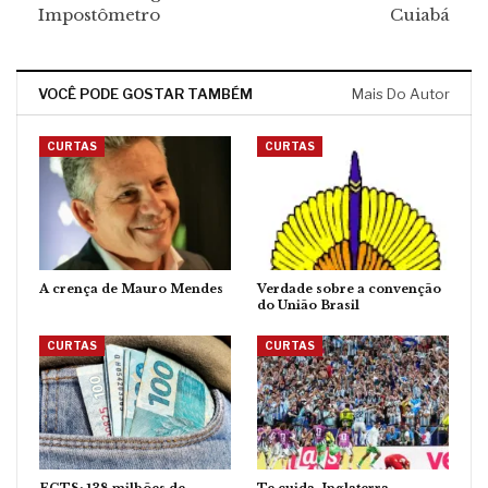
Impostômetro
Cuiabá
VOCÊ PODE GOSTAR TAMBÉM
Mais Do Autor
CURTAS
CURTAS
A crença de Mauro Mendes
Verdade sobre a convenção
do União Brasil
CURTAS
CURTAS