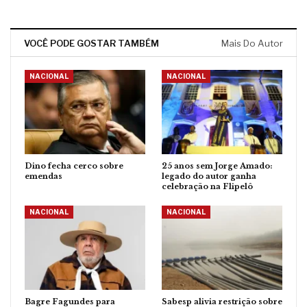
VOCÊ PODE GOSTAR TAMBÉM
Mais Do Autor
NACIONAL
NACIONAL
Dino fecha cerco sobre
25 anos sem Jorge Amado:
emendas
legado do autor ganha
celebração na Flipelô
NACIONAL
NACIONAL
Bagre Fagundes para
Sabesp alivia restrição sobre