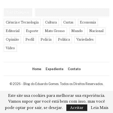
CATEGORIAS
Ciência e Tecnologia
Cultura
Curtas
Economia
Editorial
Esporte
Mato Grosso
Mundo
Nacional
Opinião
Perfil
Polícia
Política
Variedades
Vídeo
Home
Expediente
Contato
© 2026 - Blog do Eduardo Gomes. Todos os Direitos Reservados.
Desenvolvimento:
Ricard Cristian
Este site usa cookies para melhorar sua experiência.
Vamos supor que você está bem com isso, mas você
pode optar por sair, se desejar.
Aceitar
Leia Mais