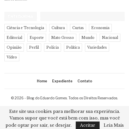
CATEGORIAS
Ciência e Tecnologia
Cultura
Curtas
Economia
Editorial
Esporte
Mato Grosso
Mundo
Nacional
Opinião
Perfil
Polícia
Política
Variedades
Vídeo
Home
Expediente
Contato
© 2026 - Blog do Eduardo Gomes. Todos os Direitos Reservados.
Desenvolvimento:
Ricard Cristian
Este site usa cookies para melhorar sua experiência.
Vamos supor que você está bem com isso, mas você
pode optar por sair, se desejar.
Aceitar
Leia Mais