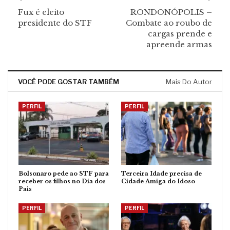
Fux é eleito
RONDONÓPOLIS –
presidente do STF
Combate ao roubo de
cargas prende e
apreende armas
VOCÊ PODE GOSTAR TAMBÉM
Mais Do Autor
PERFIL
PERFIL
Bolsonaro pede ao STF para
Terceira Idade precisa de
receber os filhos no Dia dos
Cidade Amiga do Idoso
Pais
PERFIL
PERFIL