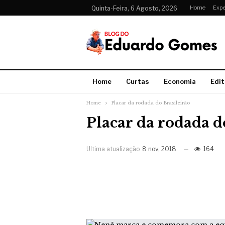
Home
Expe
Quinta-Feira, 6 Agosto, 2026
Home
Curtas
Economia
Edit
Home
Placar da rodada do Brasileirão
Placar da rodada d
Ultima atualização
8 nov, 2018
164