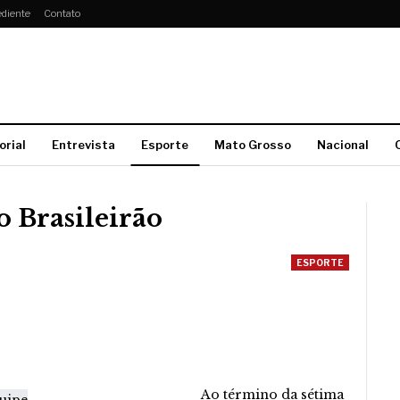
diente
Contato
orial
Entrevista
Esporte
Mato Grosso
Nacional
o Brasileirão
ESPORTE
Ao término da sétima