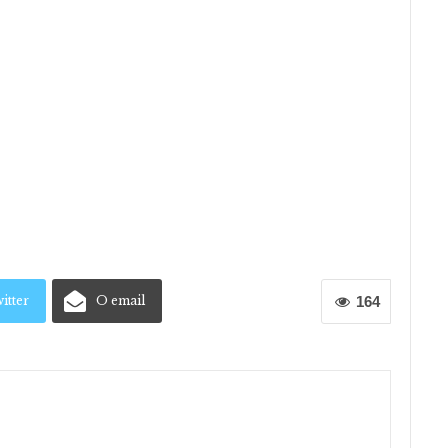
itter
O email
164