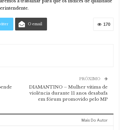
aremos a trabalhar para que os índices de qualidade
erintendente.​
itter
O email
170
PRÓXIMO
pende
DIAMANTINO – Mulher vítima de
violência durante 11 anos desabafa
em fórum promovido pelo MP
Mais Do Autor