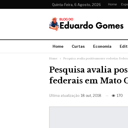
Home
Expe
Quinta-Feira, 6 Agosto, 2026
Home
Curtas
Economia
Edit
Home
Pesquisa avalia positivamente rodovias fede
Pesquisa avalia po
federais em Mato 
Ultima atualização
18 out, 2018
170