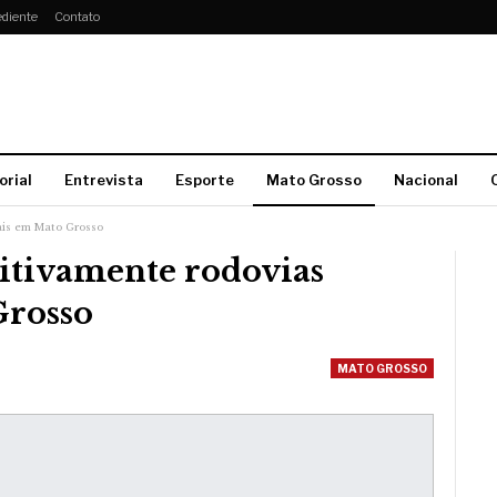
diente
Contato
orial
Entrevista
Esporte
Mato Grosso
Nacional
rais em Mato Grosso
sitivamente rodovias
Grosso
MATO GROSSO