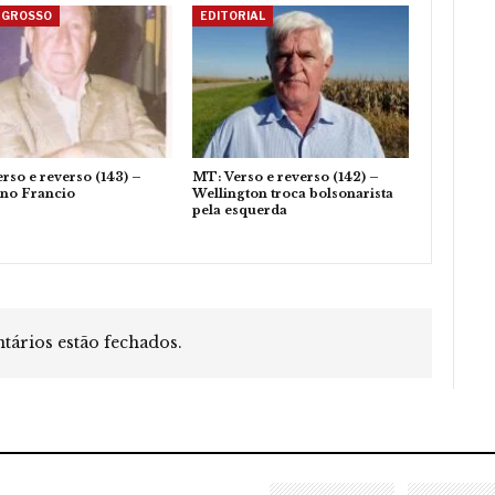
 GROSSO
EDITORIAL
rso e reverso (143) –
MT: Verso e reverso (142) –
ino Francio
Wellington troca bolsonarista
pela esquerda
ários estão fechados.