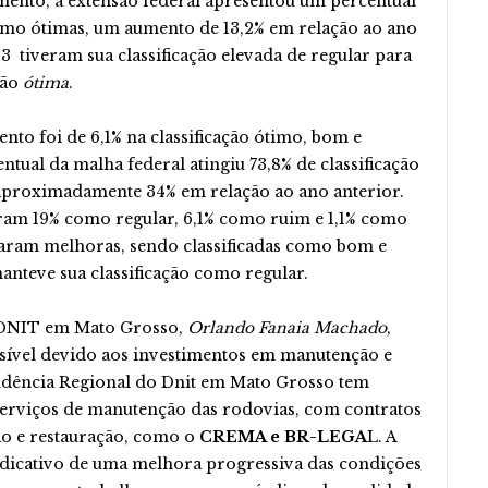
imento, a extensão federal apresentou um percentual
como ótimas, um aumento de 13,2% em relação ao ano
63 tiveram sua classificação elevada de regular para
ção
ótima
.
nto foi de 6,1% na classificação ótimo, bom e
entual da malha federal atingiu 73,8% de classificação
proximadamente 34% em relação ao ano anterior.
oram 19% como regular, 6,1% como ruim e 1,1% como
taram melhoras, sendo classificadas como bom e
nteve sua classificação como regular.
o DNIT em Mato Grosso,
Orlando Fanaia Machado
,
ssível devido aos investimentos em manutenção e
ndência Regional do Dnit em Mato Grosso tem
serviços de manutenção das rodovias, com contratos
ão e restauração, como o
CREMA e BR-LEGA
L. A
ndicativo de uma melhora progressiva das condições