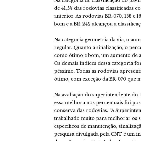
Na categoria de classificação do pav
de 41,5% das rodovias classificadas 
anterior. As rodovias BR-070, 158 e 1
bom e a BR-242 alcançou a classifica
Na categoria geometria da via, o aume
regular. Quanto a sinalização, o perc
como ótimo e bom, um aumento de a
Os demais índices dessa categoria f
péssimo. Todas as rodovias apresen
ótimo, com exceção da BR-070 que ma
Na avaliação do superintendente d
essa melhora nos percentuais foi po
conserva das rodovias. “A Superinte
trabalhado muito para melhorar os 
específicos de manutenção, sinalizaç
pesquisa divulgada pela CNT é um i