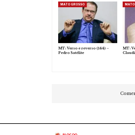
MATO GROSSO
MATO
MT: Verso e reverso (144) –
MT: Ve
Pedro Satélite
Claud
Coment