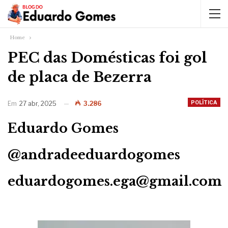
Home
PEC das Domésticas foi gol
de placa de Bezerra
POLÍTICA
Em
27 abr, 2025
3.286
Eduardo Gomes
@andradeeduardogomes
eduardogomes.ega@gmail.com